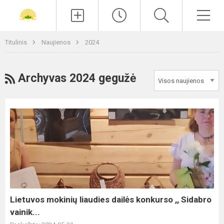
Paieška
Men
Titulinis
Naujienos
2024
RSS
Archyvas 2024 gegužė
Lietuvos
mokinių
liaudies
dailės
konkurso
,,
Sidabro
vainik...
Lietuvos mokinių liaudies dailės konkurso ,, Sidabro
vainik...