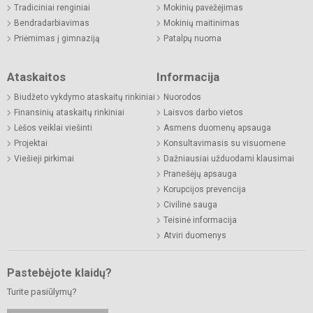
Tradiciniai renginiai
Mokinių pavėžėjimas
Bendradarbiavimas
Mokinių maitinimas
Priėmimas į gimnaziją
Patalpų nuoma
Ataskaitos
Informacija
Biudžeto vykdymo ataskaitų rinkiniai
Nuorodos
Finansinių ataskaitų rinkiniai
Laisvos darbo vietos
Lėšos veiklai viešinti
Asmens duomenų apsauga
Projektai
Konsultavimasis su visuomene
Viešieji pirkimai
Dažniausiai užduodami klausimai
Pranešėjų apsauga
Korupcijos prevencija
Civilinė sauga
Teisinė informacija
Atviri duomenys
Pastebėjote klaidų?
Turite pasiūlymų?