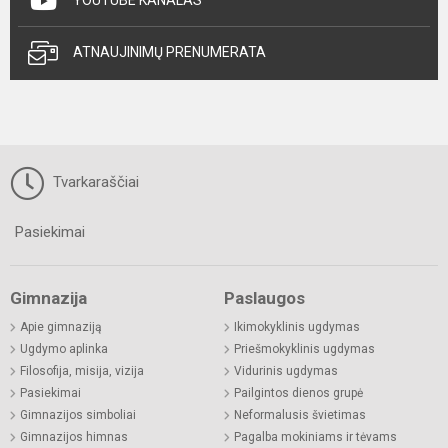
YOUTUBE KANALAS
ATNAUJINIMŲ PRENUMERATA
Tvarkaraščiai
Pasiekimai
Gimnazija
Paslaugos
Apie gimnaziją
Ikimokyklinis ugdymas
Ugdymo aplinka
Priešmokyklinis ugdymas
Filosofija, misija, vizija
Vidurinis ugdymas
Pasiekimai
Pailgintos dienos grupė
Gimnazijos simboliai
Neformalusis švietimas
Gimnazijos himnas
Pagalba mokiniams ir tėvams