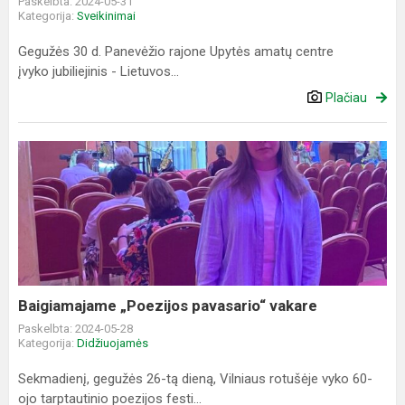
Paskelbta: 2024-05-31
Kategorija:
Sveikinimai
Gegužės 30 d. Panevėžio rajone Upytės amatų centre
įvyko jubiliejinis - Lietuvos...
Plačiau
Baigiamajame
„Poezijos
pavasario“
vakare
Baigiamajame „Poezijos pavasario“ vakare
Paskelbta: 2024-05-28
Kategorija:
Didžiuojamės
Sekmadienį, gegužės 26-tą dieną, Vilniaus rotušėje vyko 60-
ojo tarptautinio poezijos festi...