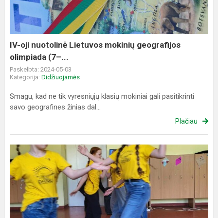
mokinių
geografijos
olimpiada
(7–...
IV-oji nuotolinė Lietuvos mokinių geografijos
olimpiada (7–...
Paskelbta: 2024-05-03
Kategorija:
Didžiuojamės
Smagu, kad ne tik vyresniųjų klasių mokiniai gali pasitikrinti
savo geografines žinias dal...
Plačiau
Tarptautinė
šokio
diena
gimnazijoje