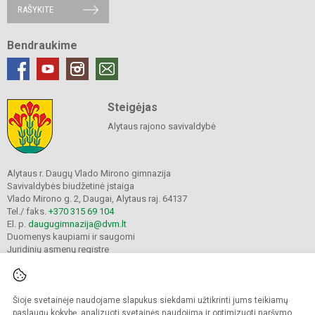
RAŠYKITE
Bendraukime
Steigėjas
Alytaus rajono savivaldybė
Alytaus r. Daugų Vlado Mirono gimnazija
Savivaldybės biudžetinė įstaiga
Vlado Mirono g. 2, Daugai, Alytaus raj. 64137
Tel./ faks.
+370 315 69 104
El. p.
daugugimnazija@dvm.lt
Duomenys kaupiami ir saugomi
Juridinių asmenų registre
Įmonės kodas 190244044
Šioje svetainėje naudojame slapukus siekdami užtikrinti jums teikiamų
© 2024. Alytaus r. Daugų Vlado Mirono gimnazija. Visos teisės saugomos.
paslaugų kokybę, analizuoti svetainės naudojimą ir optimizuoti naršymo