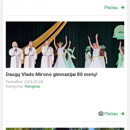
Plačiau
Daugų
Vlado
Mirono
gimnazijai
80
metų!
Daugų Vlado Mirono gimnazijai 80 metų!
Paskelbta: 2024-05-28
Kategorija:
Renginiai
Plačiau