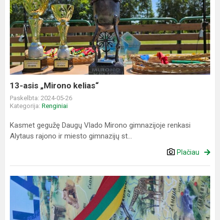
13-
asis
„Mirono
kelias“
13-asis „Mirono kelias“
Paskelbta: 2024-05-26
Kategorija:
Renginiai
Kasmet gegužę Daugų Vlado Mirono gimnazijoje renkasi
Alytaus rajono ir miesto gimnazijų st...
Plačiau
IV-
oji
nuotolinė
Lietuvos