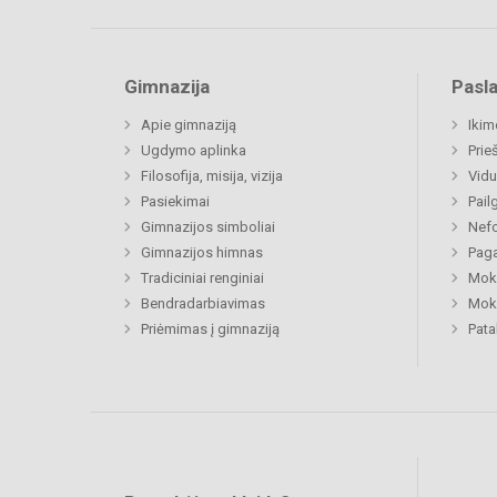
Gimnazija
Pasl
Apie gimnaziją
Ikim
Ugdymo aplinka
Prie
Filosofija, misija, vizija
Vidu
Pasiekimai
Pail
Gimnazijos simboliai
Nefo
Gimnazijos himnas
Paga
Tradiciniai renginiai
Moki
Bendradarbiavimas
Moki
Priėmimas į gimnaziją
Pat