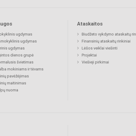
augos
Ataskaitos
okyklinis ugdymas
Biudžeto vykdymo ataskaitų rin
šmokyklinis ugdymas
Finansinių ataskaitų rinkiniai
rinis ugdymas
Lėšos veiklai viešinti
gintos dienos grupė
Projektai
rmalusis švietimas
Viešieji pirkimai
lba mokiniams ir tėvams
nių pavėžėjimas
nių maitinimas
alpų nuoma