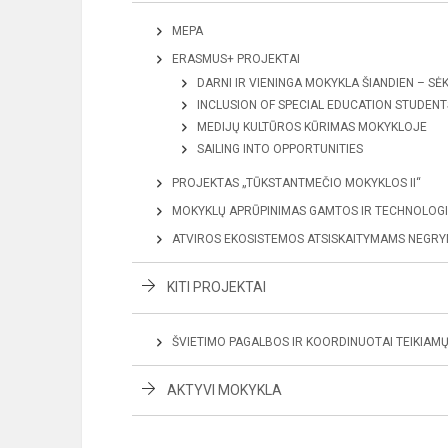
MEPA
ERASMUS+ PROJEKTAI
DARNI IR VIENINGA MOKYKLA ŠIANDIEN – S
INCLUSION OF SPECIAL EDUCATION STUDEN
MEDIJŲ KULTŪROS KŪRIMAS MOKYKLOJE
SAILING INTO OPPORTUNITIES
PROJEKTAS „TŪKSTANTMEČIO MOKYKLOS II“
MOKYKLŲ APRŪPINIMAS GAMTOS IR TECHNOLOGI
ATVIROS EKOSISTEMOS ATSISKAITYMAMS NEGRYN
KITI PROJEKTAI
ŠVIETIMO PAGALBOS IR KOORDINUOTAI TEIKIAM
AKTYVI MOKYKLA