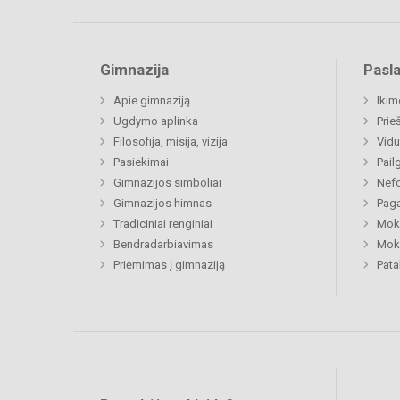
Gimnazija
Pasl
Apie gimnaziją
Ikim
Ugdymo aplinka
Prie
Filosofija, misija, vizija
Vidu
Pasiekimai
Pail
Gimnazijos simboliai
Nefo
Gimnazijos himnas
Paga
Tradiciniai renginiai
Moki
Bendradarbiavimas
Moki
Priėmimas į gimnaziją
Pat