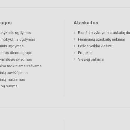
augos
Ataskaitos
okyklinis ugdymas
Biudžeto vykdymo ataskaitų rin
šmokyklinis ugdymas
Finansinių ataskaitų rinkiniai
rinis ugdymas
Lėšos veiklai viešinti
gintos dienos grupė
Projektai
rmalusis švietimas
Viešieji pirkimai
lba mokiniams ir tėvams
nių pavėžėjimas
nių maitinimas
alpų nuoma