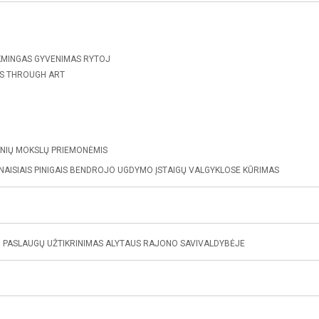
ĖKMINGAS GYVENIMAS RYTOJ
TS THROUGH ART
NIŲ MOKSLŲ PRIEMONĖMIS
AISIAIS PINIGAIS BENDROJO UGDYMO ĮSTAIGŲ VALGYKLOSE KŪRIMAS
Ų PASLAUGŲ UŽTIKRINIMAS ALYTAUS RAJONO SAVIVALDYBĖJE