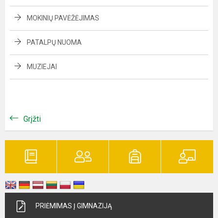
MOKINIŲ PAVĖŽĖJIMAS
PATALPŲ NUOMA
MUZIEJAI
Grįžti
PRIĖMIMAS Į GIMNAZIJĄ