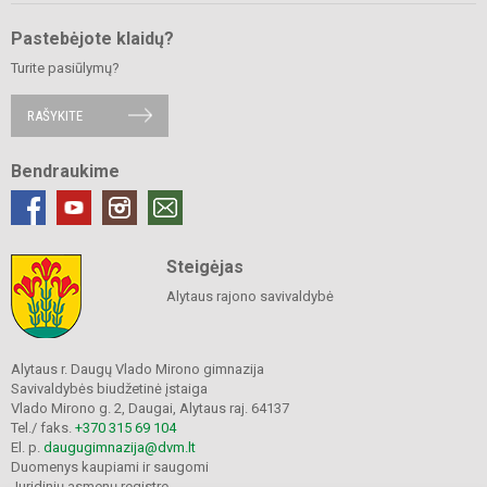
Pastebėjote klaidų?
Turite pasiūlymų?
RAŠYKITE
Bendraukime
Steigėjas
Alytaus rajono savivaldybė
Alytaus r. Daugų Vlado Mirono gimnazija
Savivaldybės biudžetinė įstaiga
Vlado Mirono g. 2, Daugai, Alytaus raj. 64137
Tel./ faks.
+370 315 69 104
El. p.
daugugimnazija@dvm.lt
Duomenys kaupiami ir saugomi
Juridinių asmenų registre