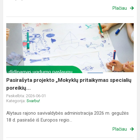
Plačiau
Pasirašyta
projekto
„Mokyklų
pritaikymas
specialių
poreikių...
Pasirašyta projekto „Mokyklų pritaikymas specialių
poreikių...
Paskelbta: 2026-06-01
Kategorija:
Svarbu!
Alytaus rajono savivaldybės administracija 2026 m. gegužės
18 d. pasirašė iš Europos regio...
Plačiau