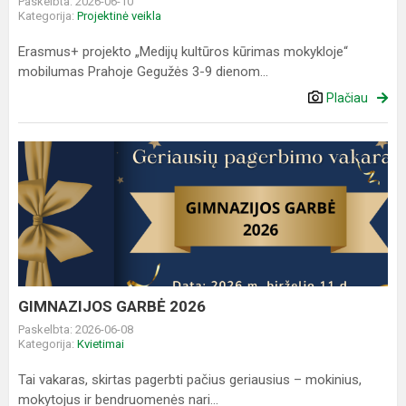
Paskelbta: 2026-06-10
Kategorija:
Projektinė veikla
Erasmus+ projekto „Medijų kultūros kūrimas mokykloje“
mobilumas Prahoje Gegužės 3-9 dienom...
Plačiau
GIMNAZIJOS
GARBĖ
2026
GIMNAZIJOS GARBĖ 2026
Paskelbta: 2026-06-08
Kategorija:
Kvietimai
Tai vakaras, skirtas pagerbti pačius geriausius – mokinius,
mokytojus ir bendruomenės nari...