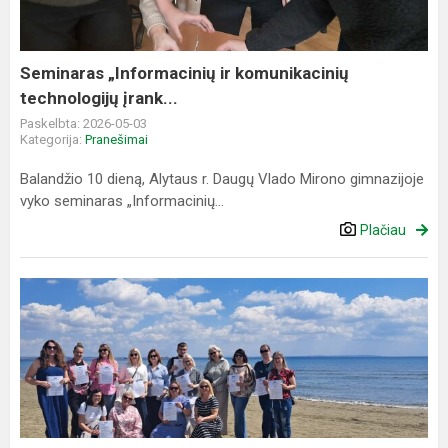
įrank...
Seminaras „Informacinių ir komunikacinių
technologijų įrank...
Paskelbta: 2026-05-03
Kategorija:
Pranešimai
Balandžio 10 dieną, Alytaus r. Daugų Vlado Mirono gimnazijoje
vyko seminaras „Informacinių...
Plačiau
Mokytojų
stažuotė
Kipre