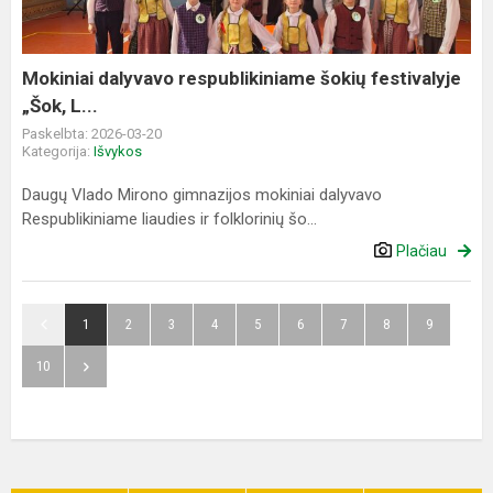
„Šok,
L...
Mokiniai dalyvavo respublikiniame šokių festivalyje
„Šok, L...
Paskelbta: 2026-03-20
Kategorija:
Išvykos
Daugų Vlado Mirono gimnazijos mokiniai dalyvavo
Respublikiniame liaudies ir folklorinių šo...
Plačiau
1
2
3
4
5
6
7
8
9
10