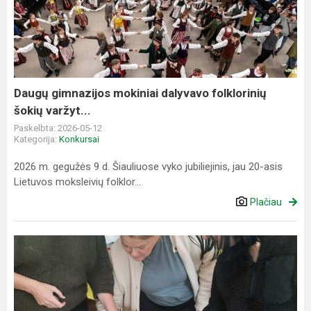
mokiniai
dalyvavo
folklorinių
šokių
varžyt...
Daugų gimnazijos mokiniai dalyvavo folklorinių
šokių varžyt...
Paskelbta: 2026-05-12
Kategorija:
Konkursai
2026 m. gegužės 9 d. Šiauliuose vyko jubiliejinis, jau 20-asis
Lietuvos moksleivių folklor...
Plačiau
Seminaras
„Informacinių
ir
komunikacinių
technologijų