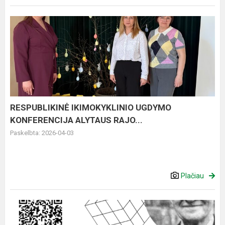
RESPUBLIKINĖ
IKIMOKYKLINIO
UGDYMO
KONFERENCIJA
ALYTAUS
RAJO...
RESPUBLIKINĖ IKIMOKYKLINIO UGDYMO
KONFERENCIJA ALYTAUS RAJO...
Paskelbta: 2026-04-03
Plačiau
Skelbiamas
konkursas