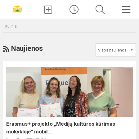
Paieška
Men
Titulinis
RSS
Naujienos
Erasmus+
projekto
„Medijų
kultūros
kūrimas
mokykloje"
mobil...
Erasmus+ projekto „Medijų kultūros kūrimas
mokykloje" mobil...