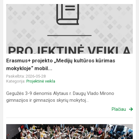
Erasmus+
projekto
„Medijų
kultūros
kūrimas
mokykloje“
mobil...
Erasmus+ projekto „Medijų kultūros kūrimas
mokykloje“ mobil...
Paskelbta: 2026-05-28
Kategorija:
Projektinė veikla
Gegužės 3-9 dienomis Alytaus r. Daugų Vlado Mirono
gimnazijos ir gimnazijos skyrių mokytoj...
Plačiau
Daugų
gimnazijos