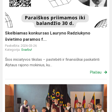
Lauryno
Radziukyno
švietimo
paramos
f...
Skelbiamas konkursas Lauryno Radziukyno
švietimo paramos f...
Paskelbta: 2026-03-26
Kategorija:
Svarbu!
Šios iniciatyvos tikslas – pastebėti ir finansiškai paskatinti
Alytaus rajono mokinius, ku...
Plačiau
Mokiniai
dalyvavo
respublikiniame
šokių
festivalyje