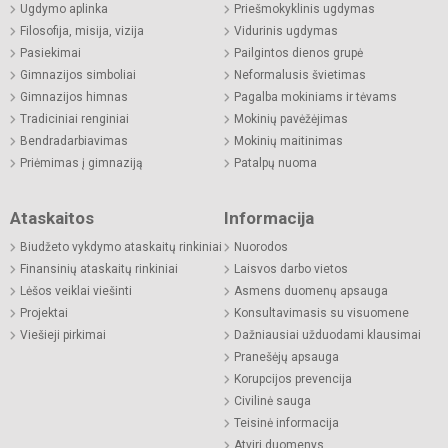
Ugdymo aplinka
Priešmokyklinis ugdymas
Filosofija, misija, vizija
Vidurinis ugdymas
Pasiekimai
Pailgintos dienos grupė
Gimnazijos simboliai
Neformalusis švietimas
Gimnazijos himnas
Pagalba mokiniams ir tėvams
Tradiciniai renginiai
Mokinių pavėžėjimas
Bendradarbiavimas
Mokinių maitinimas
Priėmimas į gimnaziją
Patalpų nuoma
Ataskaitos
Informacija
Biudžeto vykdymo ataskaitų rinkiniai
Nuorodos
Finansinių ataskaitų rinkiniai
Laisvos darbo vietos
Lėšos veiklai viešinti
Asmens duomenų apsauga
Projektai
Konsultavimasis su visuomene
Viešieji pirkimai
Dažniausiai užduodami klausimai
Pranešėjų apsauga
Korupcijos prevencija
Civilinė sauga
Teisinė informacija
Atviri duomenys