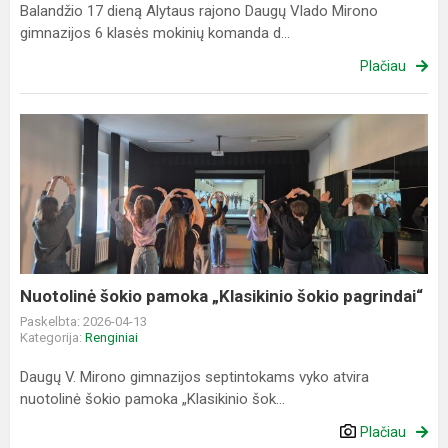
Balandžio 17 dieną Alytaus rajono Daugų Vlado Mirono
gimnazijos 6 klasės mokinių komanda d...
Plačiau
Nuotolinė
šokio
pamoka
„Klasikinio
šokio
pagrindai“
Nuotolinė šokio pamoka „Klasikinio šokio pagrindai“
Paskelbta: 2026-04-13
Kategorija:
Renginiai
Daugų V. Mirono gimnazijos septintokams vyko atvira
nuotolinė šokio pamoka „Klasikinio šok...
Plačiau