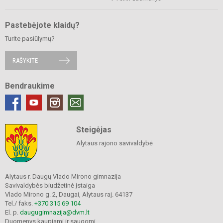
Pastebėjote klaidų?
Turite pasiūlymų?
RAŠYKITE
Bendraukime
Steigėjas
Alytaus rajono savivaldybė
Alytaus r. Daugų Vlado Mirono gimnazija
Savivaldybės biudžetinė įstaiga
Vlado Mirono g. 2, Daugai, Alytaus raj. 64137
Tel./ faks.
+370 315 69 104
El. p.
daugugimnazija@dvm.lt
Duomenys kaupiami ir saugomi