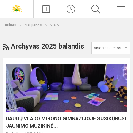
Paieška
Men
Titulinis
Naujienos
2025
RSS
Archyvas 2025 balandis
DAUGŲ
VLADO
MIRONO
GIMNAZIJOJE
SUSIKŪRUSI
JAUNIMO
MUZIKINĖ...
DAUGŲ VLADO MIRONO GIMNAZIJOJE SUSIKŪRUSI
JAUNIMO MUZIKINĖ...