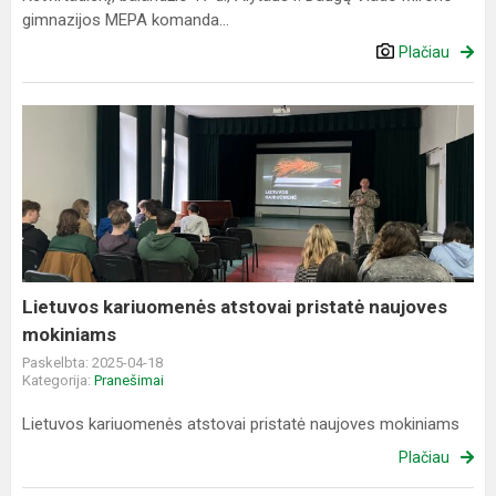
gimnazijos MEPA komanda...
Plačiau
Lietuvos
kariuomenės
atstovai
pristatė
naujoves
mokiniams
Lietuvos kariuomenės atstovai pristatė naujoves
mokiniams
Paskelbta: 2025-04-18
Kategorija:
Pranešimai
Lietuvos kariuomenės atstovai pristatė naujoves mokiniams
Plačiau