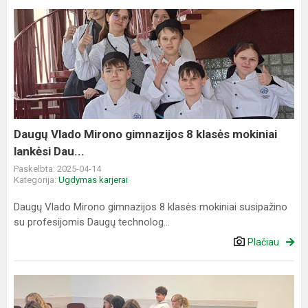
Daugų
Vlado
Mirono
gimnazijos
8
klasės
mokiniai
lankėsi
Daugų Vlado Mirono gimnazijos 8 klasės mokiniai
Dau...
lankėsi Dau...
Paskelbta: 2025-04-14
Kategorija:
Ugdymas karjerai
Daugų Vlado Mirono gimnazijos 8 klasės mokiniai susipažino
su profesijomis Daugų technolog...
Plačiau
Abiturientai
dalyvavo