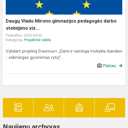
darbo
stebėjimo
viz...
Daugų Vlado Mirono gimnazijos pedagogės darbo
stebėjimo viz...
Paskelbta: 2025-04-03
Kategorija:
Projektinė veikla
Vykdant projektą Erasmus+ „Darni ir vieninga mokykla šiandien
- sėkmingas gyvenimas rytoj”...
Plačiau
Naujienų archyvas