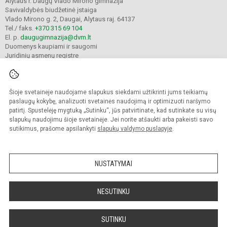
Alytaus r. Daugų Vlado Mirono gimnazija
Savivaldybės biudžetinė įstaiga
Vlado Mirono g. 2, Daugai, Alytaus raj. 64137
Tel./ faks.
+370 315 69 104
El. p.
daugugimnazija@dvm.lt
Duomenys kaupiami ir saugomi
Juridinių asmenų registre
Įmonės kodas 190244044
Šioje svetainėje naudojame slapukus siekdami užtikrinti jums teikiamų
© 2024. Alytaus r. Daugų Vlado Mirono gimnazija. Visos teisės saugomos.
paslaugų kokybę, analizuoti svetainės naudojimą ir optimizuoti naršymo
Kopijuoti turinį be raštiško įstaigos administracijos sutikimo griežtai draudžiama.
patirtį. Spustelėję mygtuką „Sutinku“, jūs patvirtinate, kad sutinkate su visų
slapukų naudojimu šioje svetainėje. Jei norite atšaukti arba pakeisti savo
Prieinamumo paraiška
Slapukų valdymas
sutikimus, prašome apsilankyti
slapukų valdymo puslapyje
.
Mes kuriame mokykloms
SVETAINESMOKYKLOMS.LT
NUSTATYMAI
NESUTINKU
SUTINKU