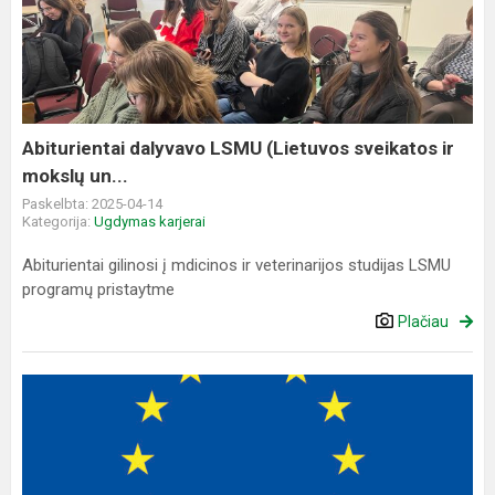
LSMU
(Lietuvos
sveikatos
ir
mokslų
un...
Abiturientai dalyvavo LSMU (Lietuvos sveikatos ir
mokslų un...
Paskelbta: 2025-04-14
Kategorija:
Ugdymas karjerai
Abiturientai gilinosi į mdicinos ir veterinarijos studijas LSMU
programų pristaytme
Plačiau
Daugų
Vlado
Mirono
gimnazijos
pedagogės