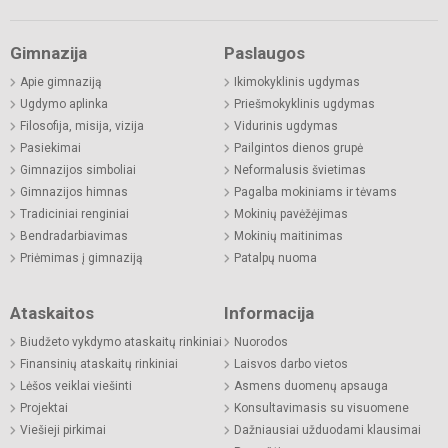
Gimnazija
Paslaugos
Apie gimnaziją
Ikimokyklinis ugdymas
Ugdymo aplinka
Priešmokyklinis ugdymas
Filosofija, misija, vizija
Vidurinis ugdymas
Pasiekimai
Pailgintos dienos grupė
Gimnazijos simboliai
Neformalusis švietimas
Gimnazijos himnas
Pagalba mokiniams ir tėvams
Tradiciniai renginiai
Mokinių pavėžėjimas
Bendradarbiavimas
Mokinių maitinimas
Priėmimas į gimnaziją
Patalpų nuoma
Ataskaitos
Informacija
Biudžeto vykdymo ataskaitų rinkiniai
Nuorodos
Finansinių ataskaitų rinkiniai
Laisvos darbo vietos
Lėšos veiklai viešinti
Asmens duomenų apsauga
Projektai
Konsultavimasis su visuomene
Viešieji pirkimai
Dažniausiai užduodami klausimai