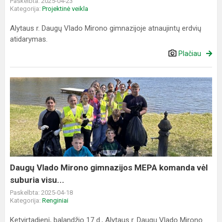
Paskelbta: 2025-04-23
Kategorija:
Projektinė veikla
Alytaus r. Daugų Vlado Mirono gimnazijoje atnaujintų erdvių
atidarymas.
Plačiau
Daugų
Vlado
Mirono
gimnazijos
MEPA
komanda
vėl
suburia
Daugų Vlado Mirono gimnazijos MEPA komanda vėl
visu...
suburia visu...
Paskelbta: 2025-04-18
Kategorija:
Renginiai
Ketvirtadienį, balandžio 17 d., Alytaus r. Daugų Vlado Mirono