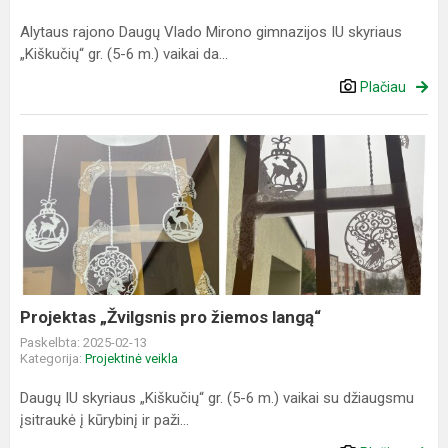
Alytaus rajono Daugų Vlado Mirono gimnazijos IU skyriaus
„Kiškučių“ gr. (5-6 m.) vaikai da...
Plačiau
Projektas
„Žvilgsnis
pro
žiemos
langą“
Projektas „Žvilgsnis pro žiemos langą“
Paskelbta: 2025-02-13
Kategorija:
Projektinė veikla
Daugų IU skyriaus „Kiškučių“ gr. (5-6 m.) vaikai su džiaugsmu
įsitraukė į kūrybinį ir paži...