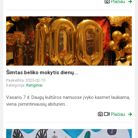
Plačiau
Šimtas
beliko
mokytis
dienų...
Šimtas beliko mokytis dienų...
Paskelbta: 2025-02-10
Kategorija:
Renginiai
Vasario 7 d. Daugų kultūros namuose įvyko kasmet laukiama,
viena įsimintiniausių abiturien...
Plačiau
Konkursas