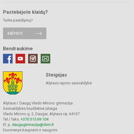
Pastebėjote klaidų?
Turite pasiūlymų?
RAŠYKITE
Bendraukime
Steigėjas
Alytaus rajono savivaldybė
Alytaus r. Daugų Vlado Mirono gimnazija
Savivaldybės biudžetinė įstaiga
Vlado Mirono g. 2, Daugai, Alytaus raj. 64137
Tel./ faks.
+370 315 69 104
El. p.
daugugimnazija@dvm.lt
Duomenys kaupiami ir saugomi