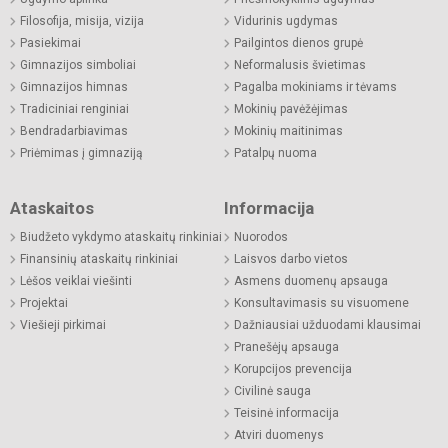
Filosofija, misija, vizija
Vidurinis ugdymas
Pasiekimai
Pailgintos dienos grupė
Gimnazijos simboliai
Neformalusis švietimas
Gimnazijos himnas
Pagalba mokiniams ir tėvams
Tradiciniai renginiai
Mokinių pavėžėjimas
Bendradarbiavimas
Mokinių maitinimas
Priėmimas į gimnaziją
Patalpų nuoma
Ataskaitos
Informacija
Biudžeto vykdymo ataskaitų rinkiniai
Nuorodos
Finansinių ataskaitų rinkiniai
Laisvos darbo vietos
Lėšos veiklai viešinti
Asmens duomenų apsauga
Projektai
Konsultavimasis su visuomene
Viešieji pirkimai
Dažniausiai užduodami klausimai
Pranešėjų apsauga
Korupcijos prevencija
Civilinė sauga
Teisinė informacija
Atviri duomenys