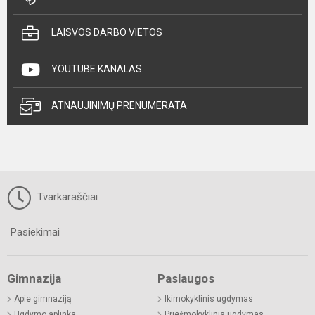
LAISVOS DARBO VIETOS
YOUTUBE KANALAS
ATNAUJINIMŲ PRENUMERATA
Tvarkaraščiai
Pasiekimai
Gimnazija
Paslaugos
Apie gimnaziją
Ikimokyklinis ugdymas
Ugdymo aplinka
Priešmokyklinis ugdymas