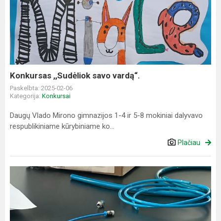
,,Sudėliok
savo
vardą“.
Konkursas ,,Sudėliok savo vardą“.
Paskelbta: 2025-02-06
Kategorija:
Konkursai
Daugų Vlado Mirono gimnazijos 1-4 ir 5-8 mokiniai dalyvavo
respublikiniame kūrybiniame ko...
Plačiau
Pažintinis
profesijos
vizitas
į
Alytaus