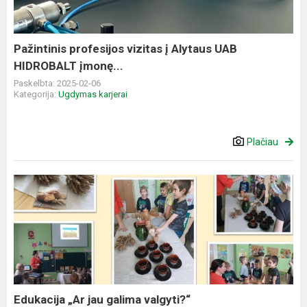
UAB
HIDROBALT
įmonę...
Pažintinis profesijos vizitas į Alytaus UAB
HIDROBALT įmonę...
Paskelbta: 2025-02-06
Kategorija:
Ugdymas karjerai
Plačiau
Edukacija
„Ar
jau
galima
valgyti?“
Edukacija „Ar jau galima valgyti?“