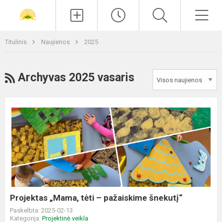
Paieška
Men
Titulinis
Naujienos
2025
RSS
Archyvas 2025 vasaris
Projektas
„Mama,
tėti
–
pažaiskime
šnekutį“
Projektas „Mama, tėti – pažaiskime šnekutį“
Paskelbta: 2025-02-13
Kategorija:
Projektinė veikla