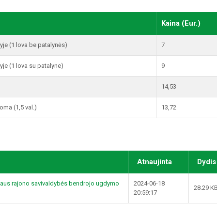
Kaina (Eur.)
e (1 lova be patalynės)
7
e (1 lova su patalyne)
9
14,53
ma (1,5 val.)
13,72
Atnaujinta
Dydis
ytaus rajono savivaldybės bendrojo ugdymo
2024-06-18
28.29 K
20:59:17