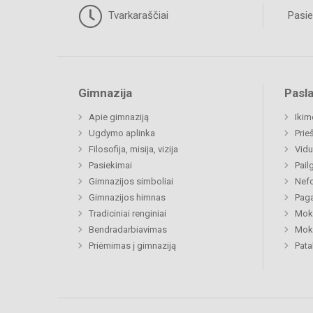
Tvarkaraščiai
Pasie
Gimnazija
Pasl
Apie gimnaziją
Ikim
Ugdymo aplinka
Prie
Filosofija, misija, vizija
Vidu
Pasiekimai
Pail
Gimnazijos simboliai
Nefo
Gimnazijos himnas
Paga
Tradiciniai renginiai
Moki
Bendradarbiavimas
Moki
Priėmimas į gimnaziją
Pat