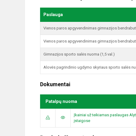
Paslauga
Vienos paros apgyvendinimas gimnazijos bendrabutyj
Vienos paros apgyvendinimas gimnazijos bendrabutyj
Gimnazijos sporto salės nuoma (1,5 val.)
Alovės pagrindinio ugdymo skyriaus sporto salės nuo
Dokumentai
Patalpų nuoma
Įkainiai už teikiamas paslaugas Al
įstaigose