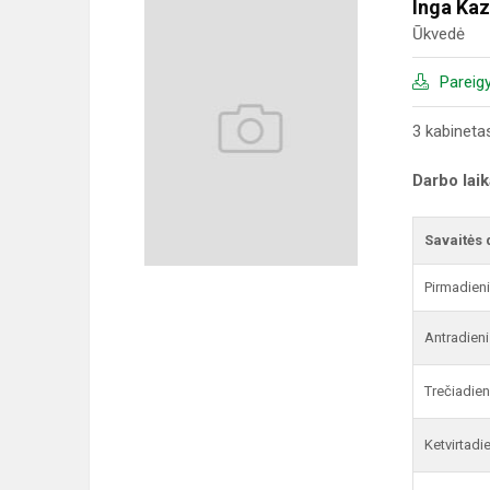
Inga Kaz
Ūkvedė
Pareig
3 kabineta
Darbo lai
Savaitės 
Pirmadien
Antradieni
Trečiadien
Ketvirtadi