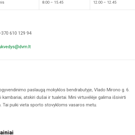
nis
8.00 – 15.45
12.00 – 12.45
+370 610 129 94
ukvedys@dvm.lt
apgyvendinimo paslaugą mokyklos bendrabutyje, Vlado Mirono g. 6.
i kambariai, atskiri dušai ir tualetai. Mini virtuvėlėje galima išsivirti
n. Tai puiki vieta sporto stovykloms vasaros metu.
ainiai