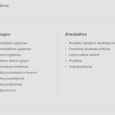
kimai
augos
Ataskaitos
okyklinis ugdymas
Biudžeto vykdymo ataskaitų rin
šmokyklinis ugdymas
Finansinių ataskaitų rinkiniai
rinis ugdymas
Lėšos veiklai viešinti
gintos dienos grupė
Projektai
rmalusis švietimas
Viešieji pirkimai
lba mokiniams ir tėvams
nių pavėžėjimas
nių maitinimas
alpų nuoma