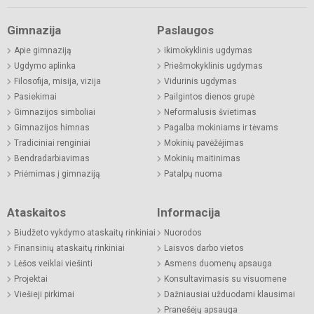
Gimnazija
Paslaugos
Apie gimnaziją
Ikimokyklinis ugdymas
Ugdymo aplinka
Priešmokyklinis ugdymas
Filosofija, misija, vizija
Vidurinis ugdymas
Pasiekimai
Pailgintos dienos grupė
Gimnazijos simboliai
Neformalusis švietimas
Gimnazijos himnas
Pagalba mokiniams ir tėvams
Tradiciniai renginiai
Mokinių pavėžėjimas
Bendradarbiavimas
Mokinių maitinimas
Priėmimas į gimnaziją
Patalpų nuoma
Ataskaitos
Informacija
Biudžeto vykdymo ataskaitų rinkiniai
Nuorodos
Finansinių ataskaitų rinkiniai
Laisvos darbo vietos
Lėšos veiklai viešinti
Asmens duomenų apsauga
Projektai
Konsultavimasis su visuomene
Viešieji pirkimai
Dažniausiai užduodami klausimai
Pranešėjų apsauga