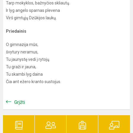
Tarp mokyklos, bažnyčios skliautų.
Ir lyg angelo sparnas plevena
Virš gimtųjų Dzūkijos laukų.
Priedainis
O gimnazija mūs,
švytury neramus,
Tu jaunystę vedi į rytojų.
Tu graži ir jauna,
Tu skambi lyg daina
Čia ant ežero kranto sustojus.
Grįžti