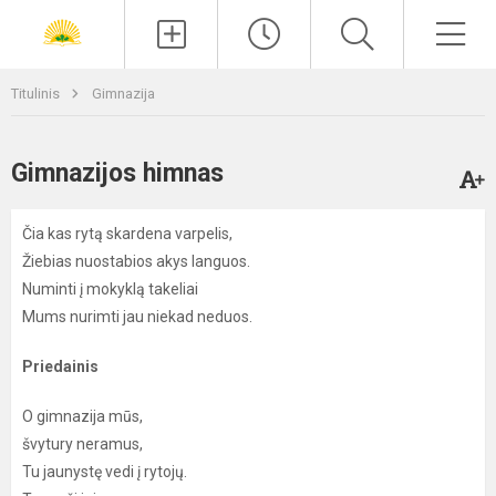
Paieška
Men
Titulinis
Gimnazija
Gimnazijos himnas
Čia kas rytą skardena varpelis,
Žiebias nuostabios akys languos.
Numinti į mokyklą takeliai
Mums nurimti jau niekad neduos.
Priedainis
O gimnazija mūs,
švytury neramus,
Tu jaunystę vedi į rytojų.