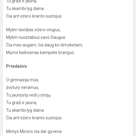
Tu graži ir jauna,
Tu skambi lyg daina
Čia ant ežero kranto sustojus.
Mylim tėviškės ežero vingius,
Mylim nuostabius savo Daugus.
Čia mes augam, čia daug ko išmokstam,
Mums kiekvienas kampelis brangus.
Priedainis
O gimnazija mūs,
švytury neramus,
Tu jaunystę vedi į rytojų.
Tu graži ir jauna,
Tu skambi lyg daina
Čia ant ežero kranto sustojus.
Mintys Mirono čia dar gyvena