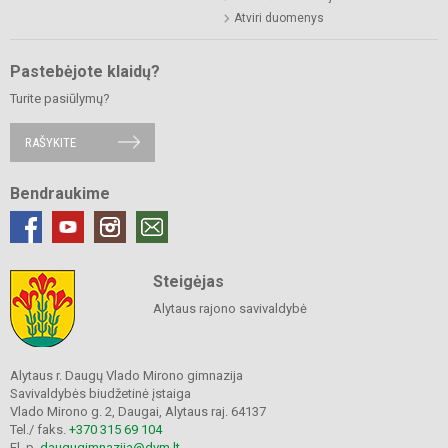
Atviri duomenys
Pastebėjote klaidų?
Turite pasiūlymų?
RAŠYKITE
Bendraukime
Steigėjas
Alytaus rajono savivaldybė
Alytaus r. Daugų Vlado Mirono gimnazija
Savivaldybės biudžetinė įstaiga
Vlado Mirono g. 2, Daugai, Alytaus raj. 64137
Tel./ faks.
+370 315 69 104
El. p.
daugugimnazija@dvm.lt