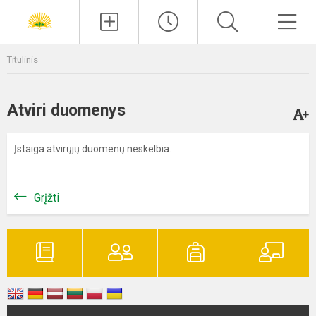
Paieška
Men
Titulinis
Atviri duomenys
Įstaiga atvirųjų duomenų neskelbia.
Grįžti