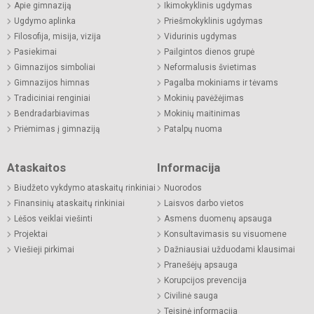
Apie gimnaziją
Ikimokyklinis ugdymas
Ugdymo aplinka
Priešmokyklinis ugdymas
Filosofija, misija, vizija
Vidurinis ugdymas
Pasiekimai
Pailgintos dienos grupė
Gimnazijos simboliai
Neformalusis švietimas
Gimnazijos himnas
Pagalba mokiniams ir tėvams
Tradiciniai renginiai
Mokinių pavėžėjimas
Bendradarbiavimas
Mokinių maitinimas
Priėmimas į gimnaziją
Patalpų nuoma
Ataskaitos
Informacija
Biudžeto vykdymo ataskaitų rinkiniai
Nuorodos
Finansinių ataskaitų rinkiniai
Laisvos darbo vietos
Lėšos veiklai viešinti
Asmens duomenų apsauga
Projektai
Konsultavimasis su visuomene
Viešieji pirkimai
Dažniausiai užduodami klausimai
Pranešėjų apsauga
Korupcijos prevencija
Civilinė sauga
Teisinė informacija