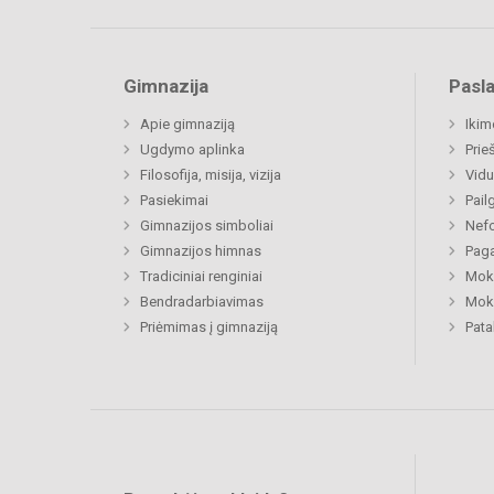
Gimnazija
Pasl
Apie gimnaziją
Ikim
Ugdymo aplinka
Prie
Filosofija, misija, vizija
Vidu
Pasiekimai
Pail
Gimnazijos simboliai
Nefo
Gimnazijos himnas
Paga
Tradiciniai renginiai
Moki
Bendradarbiavimas
Moki
Priėmimas į gimnaziją
Pat