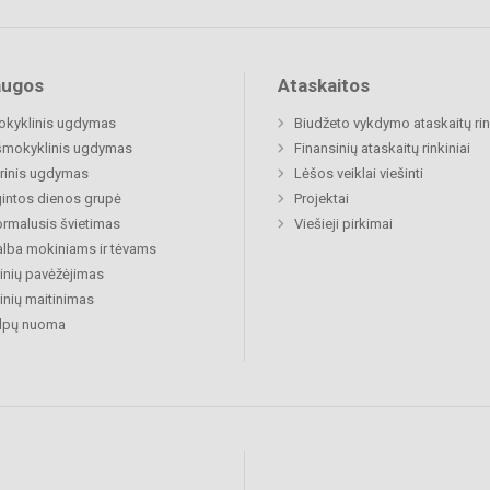
augos
Ataskaitos
okyklinis ugdymas
Biudžeto vykdymo ataskaitų rin
šmokyklinis ugdymas
Finansinių ataskaitų rinkiniai
rinis ugdymas
Lėšos veiklai viešinti
gintos dienos grupė
Projektai
rmalusis švietimas
Viešieji pirkimai
lba mokiniams ir tėvams
nių pavėžėjimas
nių maitinimas
alpų nuoma