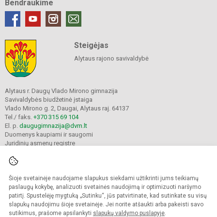
Bendraukime
Steigėjas
Alytaus rajono savivaldybė
Alytaus r. Daugų Vlado Mirono gimnazija
Savivaldybės biudžetinė įstaiga
Vlado Mirono g. 2, Daugai, Alytaus raj. 64137
Tel./ faks.
+370 315 69 104
El. p.
daugugimnazija@dvm.lt
Duomenys kaupiami ir saugomi
Juridinių asmenų registre
Įmonės kodas 190244044
Šioje svetainėje naudojame slapukus siekdami užtikrinti jums teikiamų
© 2024. Alytaus r. Daugų Vlado Mirono gimnazija. Visos teisės saugomos.
paslaugų kokybę, analizuoti svetainės naudojimą ir optimizuoti naršymo
Kopijuoti turinį be raštiško įstaigos administracijos sutikimo griežtai draudžiama.
patirtį. Spustelėję mygtuką „Sutinku“, jūs patvirtinate, kad sutinkate su visų
slapukų naudojimu šioje svetainėje. Jei norite atšaukti arba pakeisti savo
Prieinamumo paraiška
Slapukų valdymas
sutikimus, prašome apsilankyti
slapukų valdymo puslapyje
.