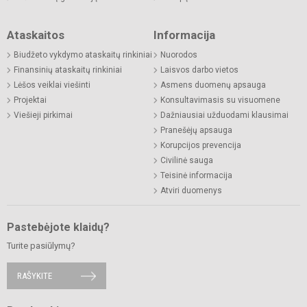
Ataskaitos
Informacija
Biudžeto vykdymo ataskaitų rinkiniai
Nuorodos
Finansinių ataskaitų rinkiniai
Laisvos darbo vietos
Lėšos veiklai viešinti
Asmens duomenų apsauga
Projektai
Konsultavimasis su visuomene
Viešieji pirkimai
Dažniausiai užduodami klausimai
Pranešėjų apsauga
Korupcijos prevencija
Civilinė sauga
Teisinė informacija
Atviri duomenys
Pastebėjote klaidų?
Turite pasiūlymų?
RAŠYKITE