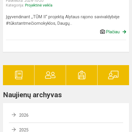
Paskelbta: 2024-10-20
Kategorija:
Projektinė veikla
Įgyvendinant ,,TŪM II“ projektą Alytaus rajono savivaldybėje
#tūkstantmečiomokyklos, Daugų...
Plačiau
Naujienų archyvas
2026
2025