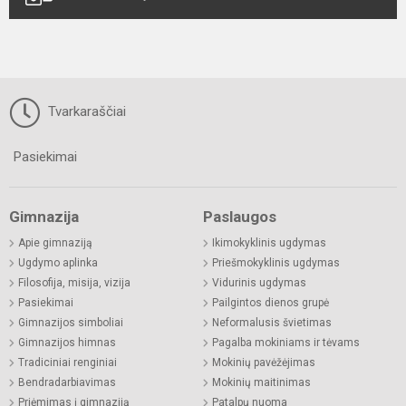
Tvarkaraščiai
Pasiekimai
Gimnazija
Paslaugos
Apie gimnaziją
Ikimokyklinis ugdymas
Ugdymo aplinka
Priešmokyklinis ugdymas
Filosofija, misija, vizija
Vidurinis ugdymas
Pasiekimai
Pailgintos dienos grupė
Gimnazijos simboliai
Neformalusis švietimas
Gimnazijos himnas
Pagalba mokiniams ir tėvams
Tradiciniai renginiai
Mokinių pavėžėjimas
Bendradarbiavimas
Mokinių maitinimas
Priėmimas į gimnaziją
Patalpų nuoma