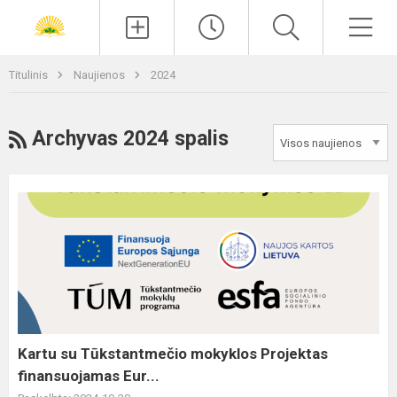
Paieška
Men
Titulinis
Naujienos
2024
RSS
Archyvas 2024 spalis
Kartu
su
Tūkstantmečio
mokyklos
Projektas
finansuojamas
Eur...
Kartu su Tūkstantmečio mokyklos Projektas
finansuojamas Eur...