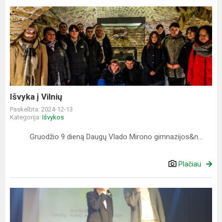
Išvyka
į
Vilnių
Išvyka į Vilnių
Paskelbta: 2024-12-13
Kategorija:
Išvykos
Gruodžio 9 dieną Daugų Vlado Mirono gimnazijos&n...
Plačiau
Partizanų
dainų
festivalis