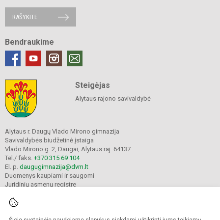
RAŠYKITE
Bendraukime
Steigėjas
Alytaus rajono savivaldybė
Alytaus r. Daugų Vlado Mirono gimnazija
Savivaldybės biudžetinė įstaiga
Vlado Mirono g. 2, Daugai, Alytaus raj. 64137
Tel./ faks.
+370 315 69 104
El. p.
daugugimnazija@dvm.lt
Duomenys kaupiami ir saugomi
Juridinių asmenų registre
Įmonės kodas 190244044