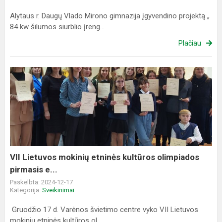
Alytaus r. Daugų Vlado Mirono gimnazija įgyvendino projektą „
84 kw šilumos siurblio įreng...
Plačiau
VII
Lietuvos
mokinių
etninės
kultūros
olimpiados
pirmasis
e...
VII Lietuvos mokinių etninės kultūros olimpiados
pirmasis e...
Paskelbta: 2024-12-17
Kategorija:
Sveikinimai
Gruodžio 17 d. Varėnos švietimo centre vyko VII Lietuvos
mokinių etninės kultūros ol...