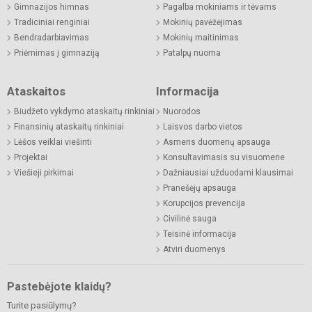
Gimnazijos himnas
Pagalba mokiniams ir tėvams
Tradiciniai renginiai
Mokinių pavėžėjimas
Bendradarbiavimas
Mokinių maitinimas
Priėmimas į gimnaziją
Patalpų nuoma
Ataskaitos
Informacija
Biudžeto vykdymo ataskaitų rinkiniai
Nuorodos
Finansinių ataskaitų rinkiniai
Laisvos darbo vietos
Lėšos veiklai viešinti
Asmens duomenų apsauga
Projektai
Konsultavimasis su visuomene
Viešieji pirkimai
Dažniausiai užduodami klausimai
Pranešėjų apsauga
Korupcijos prevencija
Civilinė sauga
Teisinė informacija
Atviri duomenys
Pastebėjote klaidų?
Turite pasiūlymų?