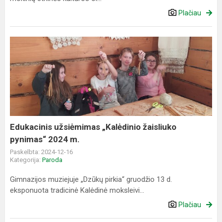
Plačiau
Edukacinis
užsiėmimas
„Kalėdinio
žaisliuko
pynimas“
2024
m.
Edukacinis užsiėmimas „Kalėdinio žaisliuko
pynimas“ 2024 m.
Paskelbta: 2024-12-16
Kategorija:
Paroda
Gimnazijos muziejuje „Dzūkų pirkia“ gruodžio 13 d.
eksponuota tradicinė Kalėdinė moksleivi...
Plačiau