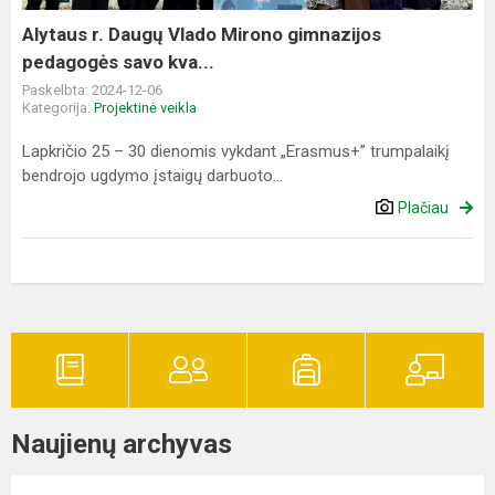
pedagogės
savo
Alytaus r. Daugų Vlado Mirono gimnazijos
kva...
pedagogės savo kva...
Paskelbta: 2024-12-06
Kategorija:
Projektinė veikla
Lapkričio 25 – 30 dienomis vykdant „Erasmus+” trumpalaikį
bendrojo ugdymo įstaigų darbuoto...
Plačiau
Naujienų archyvas