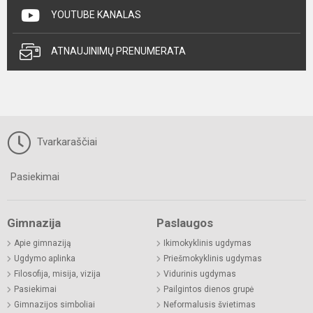
YOUTUBE KANALAS
ATNAUJINIMŲ PRENUMERATA
Tvarkaraščiai
Pasiekimai
Gimnazija
Paslaugos
Apie gimnaziją
Ikimokyklinis ugdymas
Ugdymo aplinka
Priešmokyklinis ugdymas
Filosofija, misija, vizija
Vidurinis ugdymas
Pasiekimai
Pailgintos dienos grupė
Gimnazijos simboliai
Neformalusis švietimas