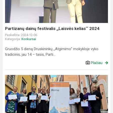
,,Laisvės
kelias‘‘
2024
Partizanų dainų festivalis ,,Laisvės kelias‘‘ 2024
Paskelbta: 2024-12-06
Kategorija:
Konkursai
Gruodžio 5 dieną Druskininkų ,,Atgimimo‘‘ mokykloje vyko
tradicinis, jau 14 – tasis, Parti...
Plačiau
Alytaus
r.
Daugų
Vlado
Mirono
gimnazijos