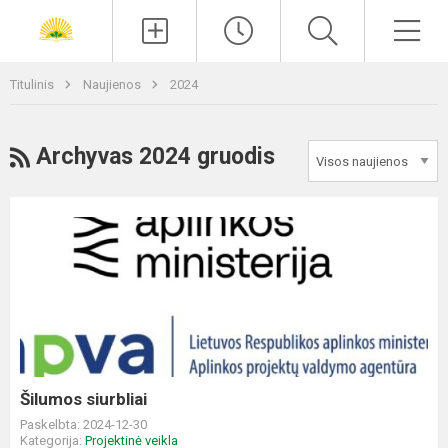
Paieška
Men
Titulinis
Naujienos
2024
RSS
Archyvas 2024 gruodis
Šilumos
siurbliai
Šilumos siurbliai
Paskelbta: 2024-12-30
Kategorija:
Projektinė veikla