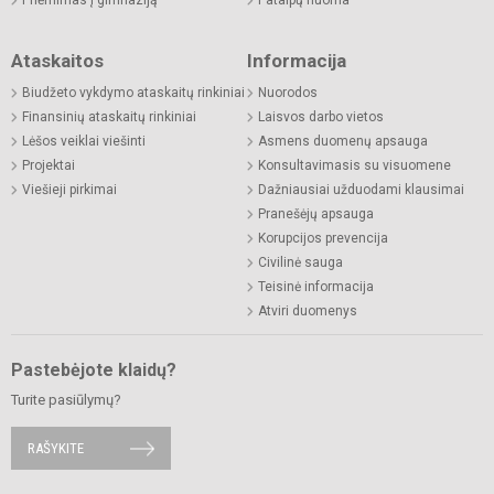
Priėmimas į gimnaziją
Patalpų nuoma
Ataskaitos
Informacija
Biudžeto vykdymo ataskaitų rinkiniai
Nuorodos
Finansinių ataskaitų rinkiniai
Laisvos darbo vietos
Lėšos veiklai viešinti
Asmens duomenų apsauga
Projektai
Konsultavimasis su visuomene
Viešieji pirkimai
Dažniausiai užduodami klausimai
Pranešėjų apsauga
Korupcijos prevencija
Civilinė sauga
Teisinė informacija
Atviri duomenys
Pastebėjote klaidų?
Turite pasiūlymų?
RAŠYKITE