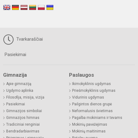
Tvarkaraščiai
Pasiekimai
Gimnazija
Paslaugos
Apie gimnaziją
Ikimokyklinis ugdymas
Ugdymo aplinka
Priešmokyklinis ugdymas
Filosofija, misija, vizija
Vidurinis ugdymas
Pasiekimai
Pailgintos dienos grupė
Gimnazijos simboliai
Neformalusis švietimas
Gimnazijos himnas
Pagalba mokiniams ir tėvams
Tradiciniai renginiai
Mokinių pavėžėjimas
Bendradarbiavimas
Mokinių maitinimas