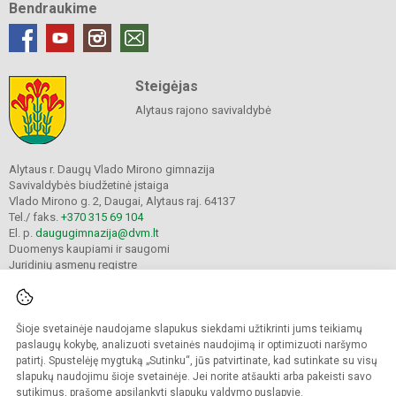
Bendraukime
Steigėjas
Alytaus rajono savivaldybė
Alytaus r. Daugų Vlado Mirono gimnazija
Savivaldybės biudžetinė įstaiga
Vlado Mirono g. 2, Daugai, Alytaus raj. 64137
Tel./ faks.
+370 315 69 104
El. p.
daugugimnazija@dvm.lt
Duomenys kaupiami ir saugomi
Juridinių asmenų registre
Įmonės kodas 190244044
Šioje svetainėje naudojame slapukus siekdami užtikrinti jums teikiamų
© 2024. Alytaus r. Daugų Vlado Mirono gimnazija. Visos teisės saugomos.
paslaugų kokybę, analizuoti svetainės naudojimą ir optimizuoti naršymo
Kopijuoti turinį be raštiško įstaigos administracijos sutikimo griežtai draudžiama.
patirtį. Spustelėję mygtuką „Sutinku“, jūs patvirtinate, kad sutinkate su visų
slapukų naudojimu šioje svetainėje. Jei norite atšaukti arba pakeisti savo
Prieinamumo paraiška
Slapukų valdymas
sutikimus, prašome apsilankyti
slapukų valdymo puslapyje
.