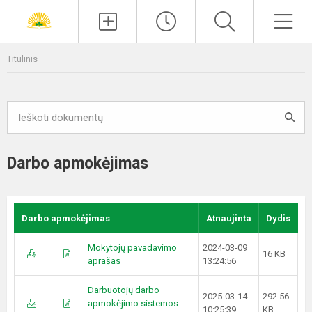
Paieška
Men
Titulinis
Darbo apmokėjimas
Darbo apmokėjimas
Atnaujinta
Dydis
Mokytojų pavadavimo
2024-03-09
16 KB
aprašas
13:24:56
Darbuotojų darbo
2025-03-14
292.56
apmokėjimo sistemos
10:25:39
KB