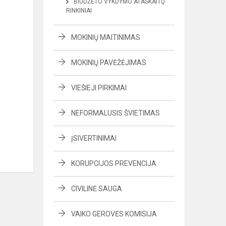
BIUDŽETO VYKDYMO ATASKAITŲ
RINKINIAI
MOKINIŲ MAITINIMAS
MOKINIŲ PAVĖŽĖJIMAS
VIEŠIEJI PIRKIMAI
NEFORMALUSIS ŠVIETIMAS
ĮSIVERTINIMAI
KORUPCIJOS PREVENCIJA
CIVILINĖ SAUGA
VAIKO GEROVĖS KOMISIJA