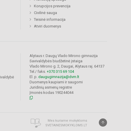
Korupcijos prevencija
Civilinė sauga
Teisinė informacija
Atviri duomenys
Alytaus r. Daugų Vlado Mirono gimnazija
Savivaldybės biudžetinė įstaiga
Vlado Mirono g. 2, Daugai, Alytaus raj. 64137
Tel./ faks.
+370 315 69 104
El. p.
daugugimnazija@dvm.lt
vivaldybė
Duomenys kaupiami ir saugomi
Juridinių asmenų registre
Įmonės kodas 190244044
Mes kuriame mokykloms
SVETAINESMOKYKLOMS.LT