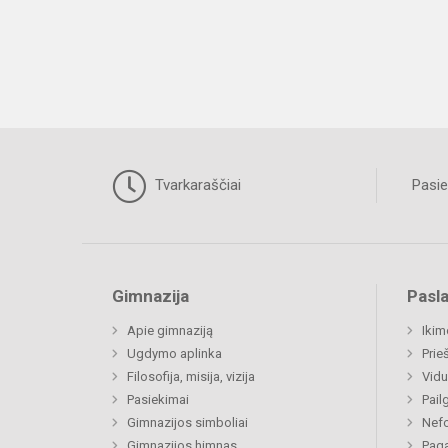
Tvarkaraščiai
Pasie
Gimnazija
Pasl
Apie gimnaziją
Ikim
Ugdymo aplinka
Prie
Filosofija, misija, vizija
Vidu
Pasiekimai
Pail
Gimnazijos simboliai
Nefo
Gimnazijos himnas
Paga