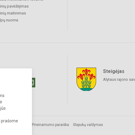
nių pavėžėjimas
nių maitinimas
alpų nuoma
Steigėjas
raukime
Alytaus rajono sa
ums
ir
 jūs
s, prašome
mos.
Prieinamumo paraiška
Slapukų valdymas