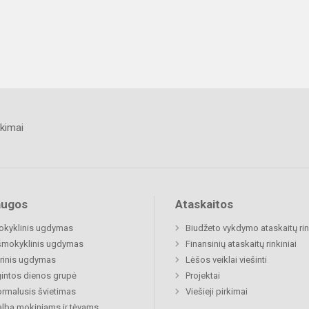
kimai
augos
Ataskaitos
okyklinis ugdymas
Biudžeto vykdymo ataskaitų rin
šmokyklinis ugdymas
Finansinių ataskaitų rinkiniai
rinis ugdymas
Lėšos veiklai viešinti
gintos dienos grupė
Projektai
rmalusis švietimas
Viešieji pirkimai
lba mokiniams ir tėvams