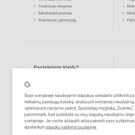
Tradiciniai renginiai
Moki
Bendradarbiavimas
Moki
Priėmimas į gimnaziją
Pat
Pastebėjote klaidų?
Bend
Turite pasiūlymų?
RAŠYKITE
Šioje svetainėje naudojame slapukus siekdami užtikrinti j
teikiamų paslaugų kokybę, analizuoti svetainės naudojimą 
optimizuoti naršymo patirtį. Spustelėję mygtuką „Sutinku“,
patvirtinate, kad sutinkate su visų slapukų naudojimu šioje
svetainėje. Jei norite atšaukti arba pakeisti savo sutikimu
© 2024. Alytaus r. Daugų Vlado Mirono gimnazija. Visos teisės saugo
apsilankyti
slapukų valdymo puslapyje
.
Kopijuoti turinį be raštiško įstaigos administracijos sutikimo griežtai
draudžiama.