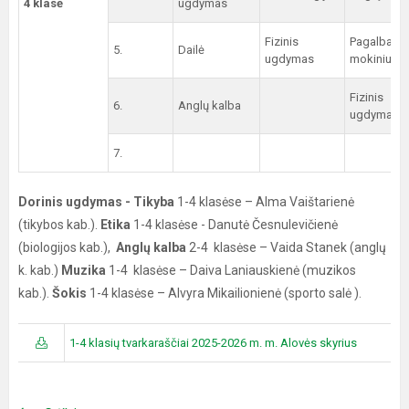
4 klasė
ugdymas
Fizinis
Pagalba
5.
Dailė
ugdymas
mokiniui
Fizinis
6.
Anglų kalba
ugdymas
7.
Dorinis ugdymas - Tikyba
1-4 klasėse – Alma Vaištarienė
(tikybos kab.).
Etika
1-4 klasėse - Danutė Česnulevičienė
(biologijos kab.),
Anglų kalba
2-4 klasėse – Vaida Stanek (anglų
k. kab.)
Muzika
1-4 klasėse – Daiva Laniauskienė (muzikos
kab.).
Šokis
1-4 klasėse – Alvyra Mikailionienė (sporto salė ).
1-4 klasių tvarkaraščiai 2025-2026 m. m. Alovės skyrius