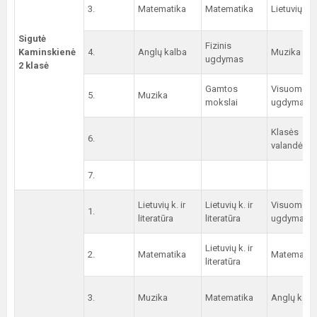
3.
Matematika
Matematika
Lietuvių ka
Sigutė
Fizinis
Kaminskienė
4.
Anglų kalba
Muzika
ugdymas
2 klasė
Gamtos
Visuomenin
5.
Muzika
mokslai
ugdymas
Klasės
6.
valandėlė
7.
Lietuvių k. ir
Lietuvių k. ir
Visuomenin
1.
literatūra
literatūra
ugdymas
Lietuvių k. ir
2.
Matematika
Matematik
literatūra
3.
Muzika
Matematika
Anglų kalb