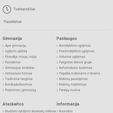
Tvarkaraščiai
Pasiekimai
Gimnazija
Paslaugos
Apie gimnaziją
Ikimokyklinis ugdymas
Ugdymo aplinka
Priešmokyklinis ugdymas
Filosofija, misija, vizija
Vidurinis ugdymas
Pasiekimai
Pailgintos dienos grupė
Gimnazijos simboliai
Neformalusis švietimas
Gimnazijos himnas
Pagalba mokiniams ir tėvams
Tradiciniai renginiai
Mokinių pavėžėjimas
Bendradarbiavimas
Mokinių maitinimas
Priėmimas į gimnaziją
Patalpų nuoma
Ataskaitos
Informacija
Biudžeto vykdymo ataskaitų rinkiniai
Nuorodos