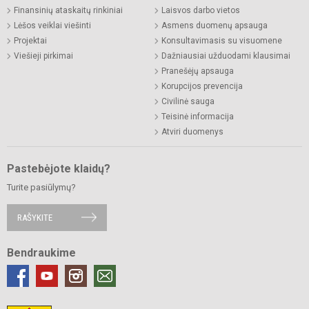
Finansinių ataskaitų rinkiniai
Laisvos darbo vietos
Lėšos veiklai viešinti
Asmens duomenų apsauga
Projektai
Konsultavimasis su visuomene
Viešieji pirkimai
Dažniausiai užduodami klausimai
Pranešėjų apsauga
Korupcijos prevencija
Civilinė sauga
Teisinė informacija
Atviri duomenys
Pastebėjote klaidų?
Turite pasiūlymų?
RAŠYKITE
Bendraukime