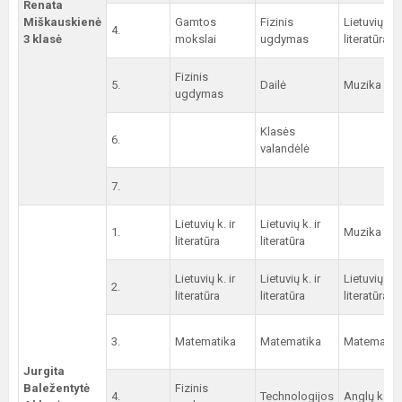
Renata
Miškauskienė
Gamtos
Fizinis
Lietuvių k. i
4.
3 klasė
mokslai
ugdymas
literatūra
Fizinis
5.
Dailė
Muzika
ugdymas
Klasės
6.
valandėlė
7.
Lietuvių k. ir
Lietuvių k. ir
1.
Muzika
literatūra
literatūra
Lietuvių k. ir
Lietuvių k. ir
Lietuvių k. i
2.
literatūra
literatūra
literatūra
3.
Matematika
Matematika
Matematik
Jurgita
Baležentytė
Fizinis
4.
Technologijos
Anglų kalb