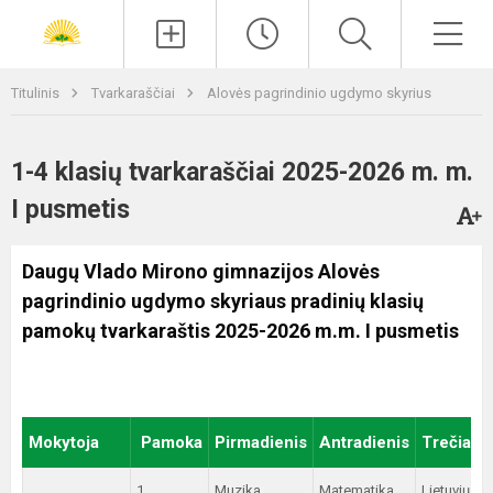
Paieška
Men
Titulinis
Tvarkaraščiai
Alovės pagrindinio ugdymo skyrius
1-4 klasių tvarkaraščiai 2025-2026 m. m.
I pusmetis
Daugų Vlado Mirono gimnazijos Alovės
pagrindinio ugdymo skyriaus pradinių klasių
pamokų tvarkaraštis 2025-2026 m.m. I pusmetis
Mokytoja
Pamoka
Pirmadienis
Antradienis
Trečiadi
1.
Muzika
Matematika
Lietuvių ka