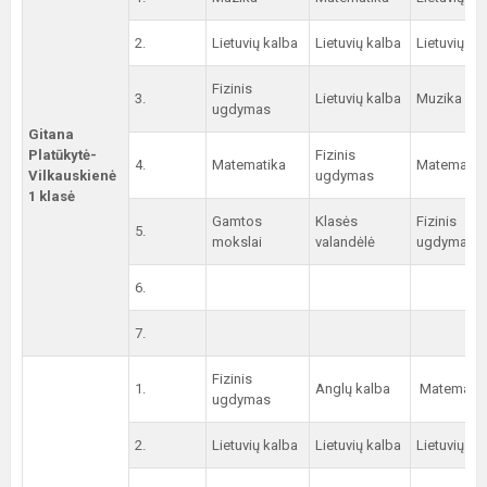
2.
Lietuvių kalba
Lietuvių kalba
Lietuvių ka
Fizinis
3.
Lietuvių kalba
Muzika
ugdymas
Gitana
Platūkytė-
Fizinis
4.
Matematika
Matematik
Vilkauskienė
ugdymas
1 klasė
Gamtos
Klasės
Fizinis
5.
mokslai
valandėlė
ugdymas
6.
7.
Fizinis
1.
Anglų kalba
Matematik
ugdymas
2.
Lietuvių kalba
Lietuvių kalba
Lietuvių ka