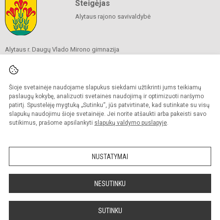
Steigėjas
Alytaus rajono savivaldybė
Alytaus r. Daugų Vlado Mirono gimnazija
Savivaldybės biudžetinė įstaiga
Vlado Mirono g. 2, Daugai, Alytaus raj. 64137
Tel./ faks.
+370 315 69 104
El. p.
daugugimnazija@dvm.lt
Šioje svetainėje naudojame slapukus siekdami užtikrinti jums teikiamų
Duomenys kaupiami ir saugomi
paslaugų kokybę, analizuoti svetainės naudojimą ir optimizuoti naršymo
Juridinių asmenų registre
patirtį. Spustelėję mygtuką „Sutinku“, jūs patvirtinate, kad sutinkate su visų
Įmonės kodas 190244044
slapukų naudojimu šioje svetainėje. Jei norite atšaukti arba pakeisti savo
sutikimus, prašome apsilankyti
slapukų valdymo puslapyje
.
© 2024. Alytaus r. Daugų Vlado Mirono gimnazija. Visos teisės saugomos.
Kopijuoti turinį be raštiško įstaigos administracijos sutikimo griežtai draudžiama.
NUSTATYMAI
Prieinamumo paraiška
Slapukų valdymas
NESUTINKU
Mes kuriame mokykloms
SVETAINESMOKYKLOMS.LT
SUTINKU