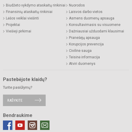
Biudžeto vykdymo ataskaitų rinkiniai
Nuorodos
Finansinių ataskaitų rinkiniai
Laisvos darbo vietos
Lėšos veiklai viešinti
Asmens duomenų apsauga
Projektai
Konsultavimasis su visuomene
Viešieji pirkimai
Dažniausiai užduodami klausimai
Pranešėjų apsauga
Korupcijos prevencija
Civilinė sauga
Teisinė informacija
Atviri duomenys
Pastebėjote klaidų?
Turite pasiūlymų?
RAŠYKITE
Bendraukime