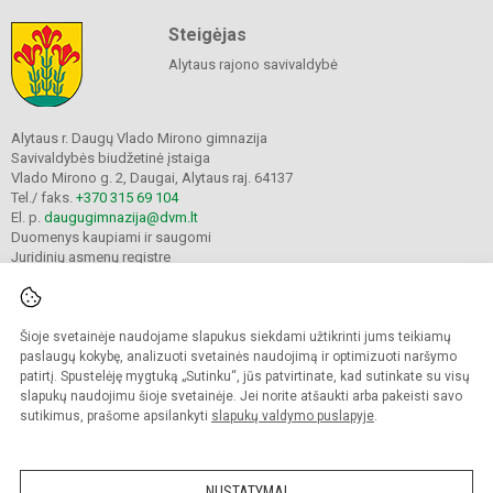
Steigėjas
Alytaus rajono savivaldybė
Alytaus r. Daugų Vlado Mirono gimnazija
Savivaldybės biudžetinė įstaiga
Vlado Mirono g. 2, Daugai, Alytaus raj. 64137
Tel./ faks.
+370 315 69 104
El. p.
daugugimnazija@dvm.lt
Duomenys kaupiami ir saugomi
Juridinių asmenų registre
Įmonės kodas 190244044
Šioje svetainėje naudojame slapukus siekdami užtikrinti jums teikiamų
© 2024. Alytaus r. Daugų Vlado Mirono gimnazija. Visos teisės saugomos.
paslaugų kokybę, analizuoti svetainės naudojimą ir optimizuoti naršymo
Kopijuoti turinį be raštiško įstaigos administracijos sutikimo griežtai draudžiama.
patirtį. Spustelėję mygtuką „Sutinku“, jūs patvirtinate, kad sutinkate su visų
slapukų naudojimu šioje svetainėje. Jei norite atšaukti arba pakeisti savo
Prieinamumo paraiška
Slapukų valdymas
sutikimus, prašome apsilankyti
slapukų valdymo puslapyje
.
Mes kuriame mokykloms
SVETAINESMOKYKLOMS.LT
NUSTATYMAI