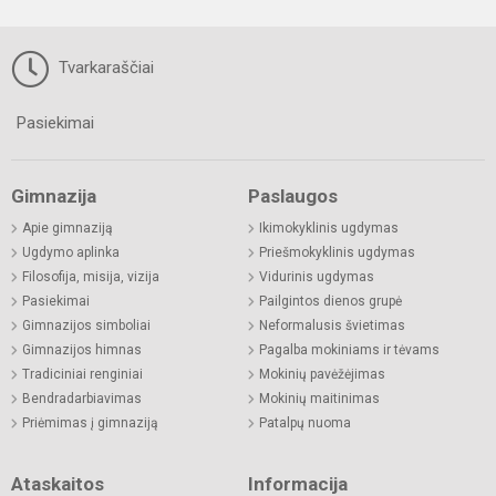
Tvarkaraščiai
Pasiekimai
Gimnazija
Paslaugos
Apie gimnaziją
Ikimokyklinis ugdymas
Ugdymo aplinka
Priešmokyklinis ugdymas
Filosofija, misija, vizija
Vidurinis ugdymas
Pasiekimai
Pailgintos dienos grupė
Gimnazijos simboliai
Neformalusis švietimas
Gimnazijos himnas
Pagalba mokiniams ir tėvams
Tradiciniai renginiai
Mokinių pavėžėjimas
Bendradarbiavimas
Mokinių maitinimas
Priėmimas į gimnaziją
Patalpų nuoma
Ataskaitos
Informacija