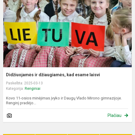
d
k
e
l
Didžiuojamės ir džiaugiamės, kad esame laisvi
Paskelbta: 2025-03-13
Kategorija:
Renginiai
Kovo 11-osios minėjimas įvyko ir Daugų Vlado Mirono gimnazijoje.
Renginį pradėjo...
Plačiau