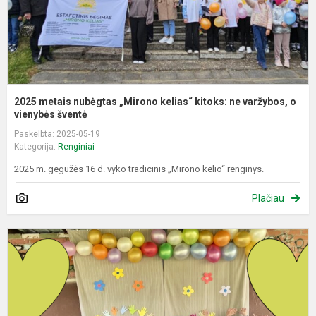
v
o.
2025 metais nubėgtas „Mirono kelias“ kitoks: ne varžybos, o
vienybės šventė
Paskelbta: 2025-05-19
Kategorija:
Renginiai
2025 m. gegužės 16 d. vyko tradicinis „Mirono kelio“ renginys.
Plačiau
Š
d
D
I