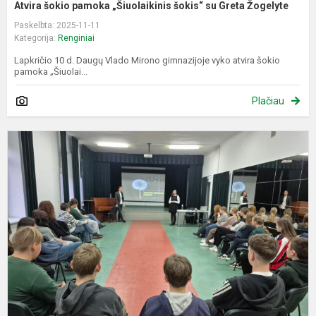
Atvira šokio pamoka „Šiuolaikinis šokis“ su Greta Žogelyte
Paskelbta: 2025-11-11
Kategorija:
Renginiai
Lapkričio 10 d. Daugų Vlado Mirono gimnazijoje vyko atvira šokio
pamoka „Šiuolai...
Plačiau
E
r
ir
p
p
r