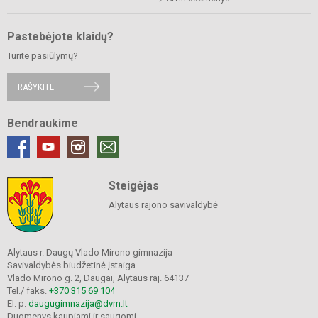
Pastebėjote klaidų?
Turite pasiūlymų?
RAŠYKITE
Bendraukime
Steigėjas
Alytaus rajono savivaldybė
Alytaus r. Daugų Vlado Mirono gimnazija
Savivaldybės biudžetinė įstaiga
Vlado Mirono g. 2, Daugai, Alytaus raj. 64137
Tel./ faks.
+370 315 69 104
El. p.
daugugimnazija@dvm.lt
Duomenys kaupiami ir saugomi