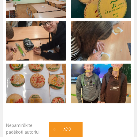
Nepamirškite
0
AČIŪ
padėkoti autoriui