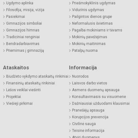
Ugdymo aplinka
Priešmokyklinis ugdymas
Filosofija, misija, vizija
Vidurinis ugdymas
Pasiekimai
Pailgintos dienos grupė
Gimnazijos simboliai
Neformalusis švietimas
Gimnazijos himnas
Pagalba mokiniams ir tėvams
Tradiciniai renginiai
Mokinių pavėžėjimas
Bendradarbiavimas
Mokinių maitinimas
Priėmimas į gimnaziją
Patalpų nuoma
Ataskaitos
Informacija
Biudžeto vykdymo ataskaitų rinkiniai
Nuorodos
Finansinių ataskaitų rinkiniai
Laisvos darbo vietos
Lėšos veiklai viešinti
Asmens duomenų apsauga
Projektai
Konsultavimasis su visuomene
Viešieji pirkimai
Dažniausiai užduodami klausimai
Pranešėjų apsauga
Korupcijos prevencija
Civilinė sauga
Teisinė informacija
Atviri duomenys