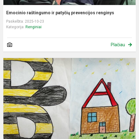
Emocinio raštingumo ir patyčių prevencijos renginys
Paskelbta: 2025-10-23
Kategorija:
Renginiai
Plačiau
J
p
p
i
G
R
F
D