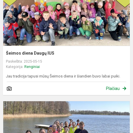
Šeimos diena Daugų IUS
Paskelbta: 2025-05-15
Kategorija:
Renginiai
Jau tradicija tapusi mūsų Šeimos diena ir šiandien buvo labai puiki.
Plačiau
D
V
M
g
M