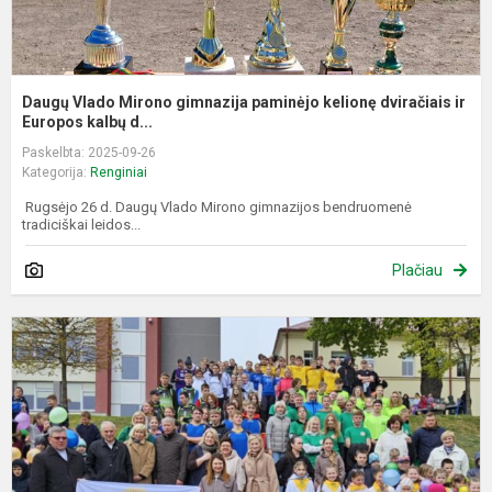
Daugų Vlado Mirono gimnazija paminėjo kelionę dviračiais ir
Europos kalbų d...
Paskelbta: 2025-09-26
Kategorija:
Renginiai
Rugsėjo 26 d. Daugų Vlado Mirono gimnazijos bendruomenė
tradiciškai leidos...
Plačiau
2
m
n
„
k
k
n