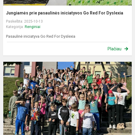
Jungiamės prie pasaulinės iniciatyvos Go Red For Dyslexia
Paskelbta: 2025-10-13
Kategorija:
Renginiai
Pasaulinė iniciatyva Go Red For Dyslexia
Plačiau
„
u
v
v
u
v