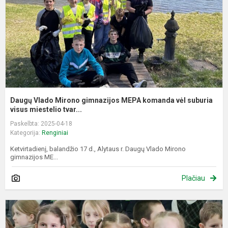
k
v
s
vi
Daugų Vlado Mirono gimnazijos MEPA komanda vėl suburia
visus miestelio tvar...
Paskelbta: 2025-04-18
Kategorija:
Renginiai
Ketvirtadienį, balandžio 17 d., Alytaus r. Daugų Vlado Mirono
gimnazijos ME...
Plačiau
D
ir