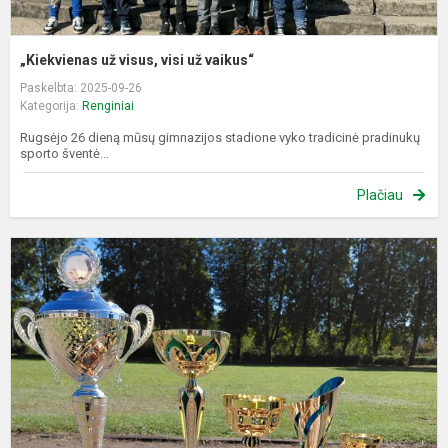
„Kiekvienas už visus, visi už vaikus“
Paskelbta: 2025-09-26
Kategorija:
Renginiai
Rugsėjo 26 dieną mūsų gimnazijos stadione vyko tradicinė pradinukų
sporto šventė...
Plačiau
D
V
M
g
p
k
d
ir.