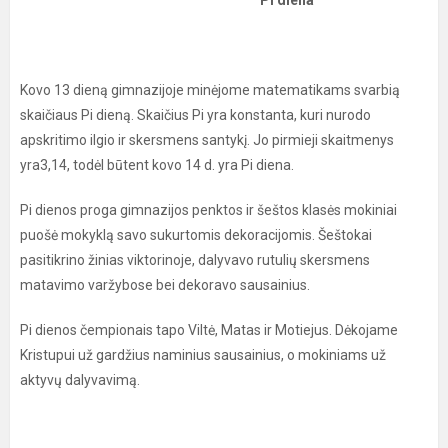
Pi diena
Kovo 13 dieną gimnazijoje minėjome matematikams svarbią
skaičiaus Pi dieną. Skaičius Pi yra konstanta, kuri nurodo
apskritimo ilgio ir skersmens santykį. Jo pirmieji skaitmenys
yra3,14, todėl būtent kovo 14 d. yra Pi diena.
Pi dienos proga gimnazijos penktos ir šeštos klasės mokiniai
puošė mokyklą savo sukurtomis dekoracijomis. Šeštokai
pasitikrino žinias viktorinoje, dalyvavo rutulių skersmens
matavimo varžybose bei dekoravo sausainius.
Pi dienos čempionais tapo Viltė, Matas ir Motiejus. Dėkojame
Kristupui už gardžius naminius sausainius, o mokiniams už
aktyvų dalyvavimą.