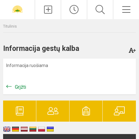
Paieška
Men
Titulinis
Informacija gestų kalba
Informacija ruošiama
Grįžti