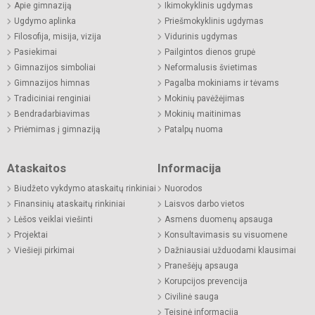
Apie gimnaziją
Ikimokyklinis ugdymas
Ugdymo aplinka
Priešmokyklinis ugdymas
Filosofija, misija, vizija
Vidurinis ugdymas
Pasiekimai
Pailgintos dienos grupė
Gimnazijos simboliai
Neformalusis švietimas
Gimnazijos himnas
Pagalba mokiniams ir tėvams
Tradiciniai renginiai
Mokinių pavėžėjimas
Bendradarbiavimas
Mokinių maitinimas
Priėmimas į gimnaziją
Patalpų nuoma
Ataskaitos
Informacija
Biudžeto vykdymo ataskaitų rinkiniai
Nuorodos
Finansinių ataskaitų rinkiniai
Laisvos darbo vietos
Lėšos veiklai viešinti
Asmens duomenų apsauga
Projektai
Konsultavimasis su visuomene
Viešieji pirkimai
Dažniausiai užduodami klausimai
Pranešėjų apsauga
Korupcijos prevencija
Civilinė sauga
Teisinė informacija