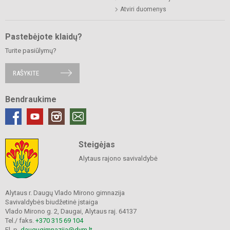
Atviri duomenys
Pastebėjote klaidų?
Turite pasiūlymų?
RAŠYKITE
Bendraukime
Steigėjas
Alytaus rajono savivaldybė
Alytaus r. Daugų Vlado Mirono gimnazija
Savivaldybės biudžetinė įstaiga
Vlado Mirono g. 2, Daugai, Alytaus raj. 64137
Tel./ faks.
+370 315 69 104
El. p.
daugugimnazija@dvm.lt