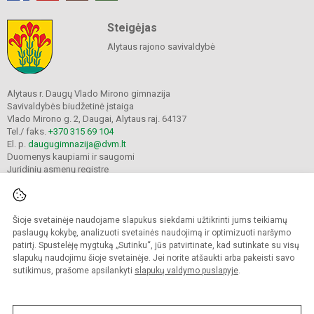
Steigėjas
Alytaus rajono savivaldybė
Alytaus r. Daugų Vlado Mirono gimnazija
Savivaldybės biudžetinė įstaiga
Vlado Mirono g. 2, Daugai, Alytaus raj. 64137
Tel./ faks.
+370 315 69 104
El. p.
daugugimnazija@dvm.lt
Duomenys kaupiami ir saugomi
Juridinių asmenų registre
Įmonės kodas 190244044
Šioje svetainėje naudojame slapukus siekdami užtikrinti jums teikiamų
© 2024. Alytaus r. Daugų Vlado Mirono gimnazija. Visos teisės saugomos.
paslaugų kokybę, analizuoti svetainės naudojimą ir optimizuoti naršymo
Kopijuoti turinį be raštiško įstaigos administracijos sutikimo griežtai draudžiama.
patirtį. Spustelėję mygtuką „Sutinku“, jūs patvirtinate, kad sutinkate su visų
slapukų naudojimu šioje svetainėje. Jei norite atšaukti arba pakeisti savo
Prieinamumo paraiška
Slapukų valdymas
sutikimus, prašome apsilankyti
slapukų valdymo puslapyje
.
Mes kuriame mokykloms
SVETAINESMOKYKLOMS.LT