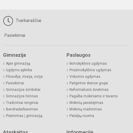
Tvarkaraščiai
Pasiekimai
Gimnazija
Paslaugos
Apie gimnaziją
Ikimokyklinis ugdymas
Ugdymo aplinka
Priešmokyklinis ugdymas
Filosofija, misija, vizija
Vidurinis ugdymas
Pasiekimai
Pailgintos dienos grupė
Gimnazijos simboliai
Neformalusis švietimas
Gimnazijos himnas
Pagalba mokiniams ir tėvams
Tradiciniai renginiai
Mokinių pavėžėjimas
Bendradarbiavimas
Mokinių maitinimas
Priėmimas į gimnaziją
Patalpų nuoma
Ataskaitos
Informacija