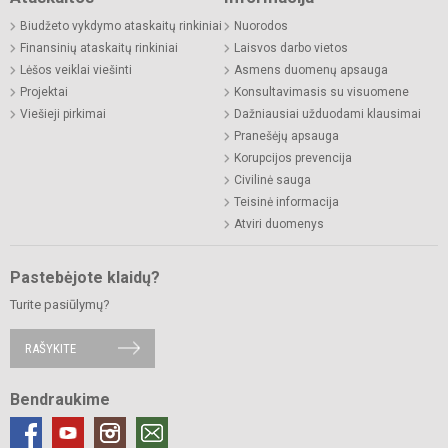
Biudžeto vykdymo ataskaitų rinkiniai
Nuorodos
Finansinių ataskaitų rinkiniai
Laisvos darbo vietos
Lėšos veiklai viešinti
Asmens duomenų apsauga
Projektai
Konsultavimasis su visuomene
Viešieji pirkimai
Dažniausiai užduodami klausimai
Pranešėjų apsauga
Korupcijos prevencija
Civilinė sauga
Teisinė informacija
Atviri duomenys
Pastebėjote klaidų?
Turite pasiūlymų?
RAŠYKITE
Bendraukime