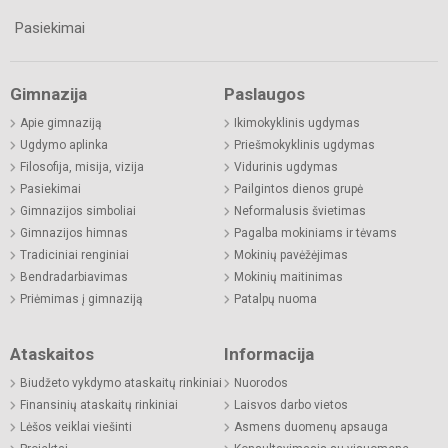
Pasiekimai
Gimnazija
Paslaugos
Apie gimnaziją
Ikimokyklinis ugdymas
Ugdymo aplinka
Priešmokyklinis ugdymas
Filosofija, misija, vizija
Vidurinis ugdymas
Pasiekimai
Pailgintos dienos grupė
Gimnazijos simboliai
Neformalusis švietimas
Gimnazijos himnas
Pagalba mokiniams ir tėvams
Tradiciniai renginiai
Mokinių pavėžėjimas
Bendradarbiavimas
Mokinių maitinimas
Priėmimas į gimnaziją
Patalpų nuoma
Ataskaitos
Informacija
Biudžeto vykdymo ataskaitų rinkiniai
Nuorodos
Finansinių ataskaitų rinkiniai
Laisvos darbo vietos
Lėšos veiklai viešinti
Asmens duomenų apsauga