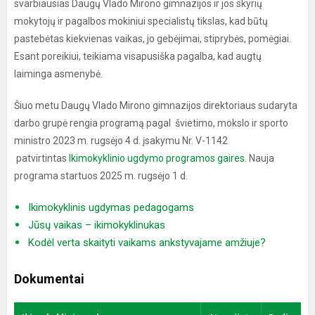
svarbiausias Daugų Vlado Mirono gimnazijos ir jos skyrių
mokytojų ir pagalbos mokiniui specialistų tikslas, kad būtų
pastebėtas kiekvienas vaikas, jo gebėjimai, stiprybės, pomėgiai.
Esant poreikiui, teikiama visapusiška pagalba, kad augtų
laiminga asmenybė.
Šiuo metu Daugų Vlado Mirono gimnazijos direktoriaus sudaryta
darbo grupė rengia programą pagal švietimo, mokslo ir sporto
ministro 2023 m. rugsėjo 4 d. įsakymu Nr. V-1142
patvirtintas
Ikimokyklinio ugdymo programos gaires.
Nauja
programa startuos 2025 m. rugsėjo 1 d.
Ikimokyklinis ugdymas pedagogams
Jūsų vaikas – ikimokyklinukas
Kodėl verta skaityti vaikams ankstyvajame amžiuje?
Dokumentai