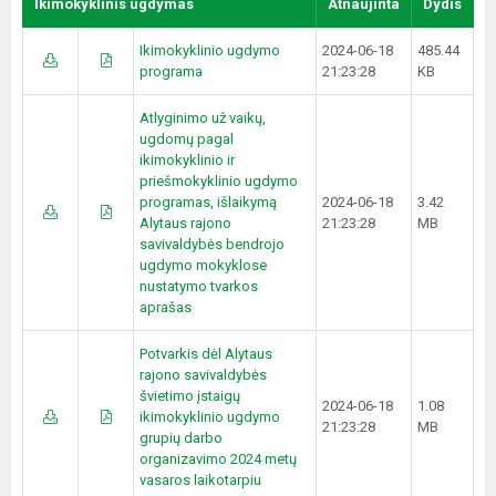
Ikimokyklinis ugdymas
Atnaujinta
Dydis
Ikimokyklinio ugdymo
2024-06-18
485.44
programa
21:23:28
KB
Atlyginimo už vaikų,
ugdomų pagal
ikimokyklinio ir
priešmokyklinio ugdymo
programas, išlaikymą
2024-06-18
3.42
Alytaus rajono
21:23:28
MB
savivaldybės bendrojo
ugdymo mokyklose
nustatymo tvarkos
aprašas
Potvarkis dėl Alytaus
rajono savivaldybės
švietimo įstaigų
2024-06-18
1.08
ikimokyklinio ugdymo
21:23:28
MB
grupių darbo
organizavimo 2024 metų
vasaros laikotarpiu