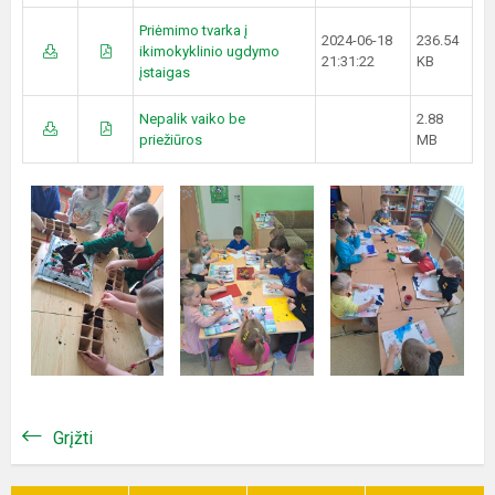
Priėmimo tvarka į
2024-06-18
236.54
ikimokyklinio ugdymo
21:31:22
KB
įstaigas
Nepalik vaiko be
2.88
priežiūros
MB
Grįžti