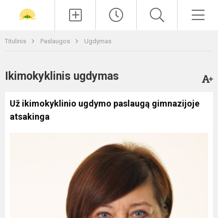
Paieška
Men
Titulinis
Paslaugos
Ugdymas
Ikimokyklinis ugdymas
Už ikimokyklinio ugdymo paslaugą gimnazijoje
atsakinga