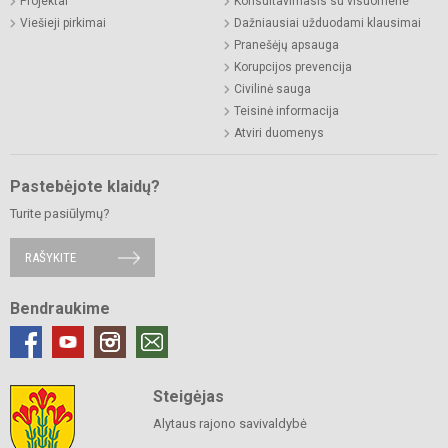
Projektai
Konsultavimasis su visuomene
Viešieji pirkimai
Dažniausiai užduodami klausimai
Pranešėjų apsauga
Korupcijos prevencija
Civilinė sauga
Teisinė informacija
Atviri duomenys
Pastebėjote klaidų?
Turite pasiūlymų?
RAŠYKITE
Bendraukime
Steigėjas
Alytaus rajono savivaldybė