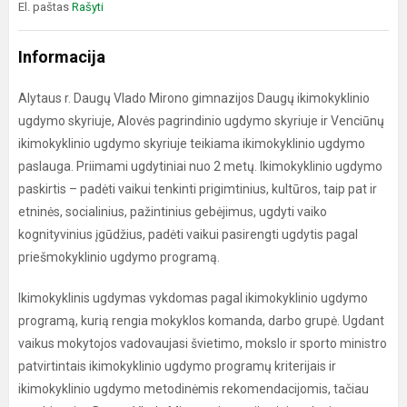
El. paštas
Rašyti
Informacija
Alytaus r. Daugų Vlado Mirono gimnazijos Daugų ikimokyklinio
ugdymo skyriuje, Alovės pagrindinio ugdymo skyriuje ir Venciūnų
ikimokyklinio ugdymo skyriuje teikiama ikimokyklinio ugdymo
paslauga. Priimami ugdytiniai nuo 2 metų. Ikimokyklinio ugdymo
paskirtis – padėti vaikui tenkinti prigimtinius, kultūros, taip pat ir
etninės, socialinius, pažintinius gebėjimus, ugdyti vaiko
kognityvinius įgūdžius, padėti vaikui pasirengti ugdytis pagal
priešmokyklinio ugdymo programą.
Ikimokyklinis ugdymas vykdomas pagal ikimokyklinio ugdymo
programą, kurią rengia mokyklos komanda, darbo grupė. Ugdant
vaikus mokytojos vadovaujasi švietimo, mokslo ir sporto ministro
patvirtintais ikimokyklinio ugdymo programų kriterijais ir
ikimokyklinio ugdymo metodinėmis rekomendacijomis, tačiau