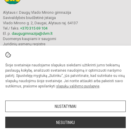
Alytaus r. Daugų Vlado Mirono gimnazija
Savivaldybės biudžetinė įstaiga
Vlado Mirono g. 2, Daugai, Alytaus raj. 64137
Tel./ faks.
+370 315 69 104
El. p.
daugugimnazija@dvm.lt
Duomenys kaupiami ir saugomi
Juridinių asmenų registre
Įmonės kodas 190244044
Šioje svetainėje naudojame slapukus siekdami užtikrinti jums teikiamų
© 2024. Alytaus r. Daugų Vlado Mirono gimnazija. Visos teisės saugomos.
paslaugų kokybę, analizuoti svetainės naudojimą ir optimizuoti naršymo
Kopijuoti turinį be raštiško įstaigos administracijos sutikimo griežtai draudžiama.
patirtį. Spustelėję mygtuką „Sutinku“, jūs patvirtinate, kad sutinkate su visų
slapukų naudojimu šioje svetainėje. Jei norite atšaukti arba pakeisti savo
Prieinamumo paraiška
Slapukų valdymas
sutikimus, prašome apsilankyti
slapukų valdymo puslapyje
.
Mes kuriame mokykloms
SVETAINESMOKYKLOMS.LT
NUSTATYMAI
NESUTINKU