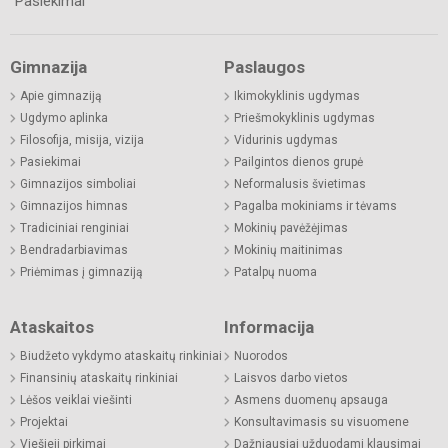
Pasiekimai
Gimnazija
Paslaugos
Apie gimnaziją
Ikimokyklinis ugdymas
Ugdymo aplinka
Priešmokyklinis ugdymas
Filosofija, misija, vizija
Vidurinis ugdymas
Pasiekimai
Pailgintos dienos grupė
Gimnazijos simboliai
Neformalusis švietimas
Gimnazijos himnas
Pagalba mokiniams ir tėvams
Tradiciniai renginiai
Mokinių pavėžėjimas
Bendradarbiavimas
Mokinių maitinimas
Priėmimas į gimnaziją
Patalpų nuoma
Ataskaitos
Informacija
Biudžeto vykdymo ataskaitų rinkiniai
Nuorodos
Finansinių ataskaitų rinkiniai
Laisvos darbo vietos
Lėšos veiklai viešinti
Asmens duomenų apsauga
Projektai
Konsultavimasis su visuomene
Viešieji pirkimai
Dažniausiai užduodami klausimai