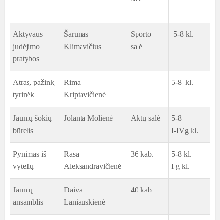
Aktyvaus
Šarūnas
Sporto
5-8 kl.
judėjimo
Klimavičius
salė
pratybos
Atras, pažink,
Rima
5-8 kl.
tyrinėk
Kriptavičienė
Jaunių šokių
Jolanta Molienė
Aktų salė
5-8
būrelis
I-IVg kl.
Pynimas iš
Rasa
36 kab.
5-8 kl.
vytelių
Aleksandravičienė
I g kl.
Jaunių
Daiva
40 kab.
ansamblis
Laniauskienė