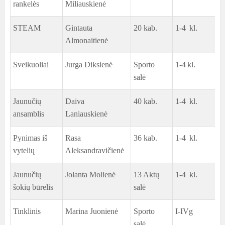
rankelės
Miliauskienė
STEAM
Gintauta
20 kab.
1-4 kl.
Almonaitienė
Sveikuoliai
Jurga Diksienė
Sporto
1-4 kl.
salė
Jaunučių
Daiva
40 kab.
1-4 kl.
ansamblis
Laniauskienė
Pynimas iš
Rasa
36 kab.
1-4 kl.
vytelių
Aleksandravičienė
Jaunučių
Jolanta Molienė
13 Aktų
1-4 kl.
šokių būrelis
salė
Tinklinis
Marina Juonienė
Sporto
I-IVg
salė