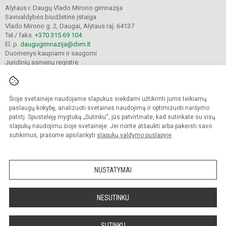
Alytaus r. Daugų Vlado Mirono gimnazija
Savivaldybės biudžetinė įstaiga
Vlado Mirono g. 2, Daugai, Alytaus raj. 64137
Tel./ faks.
+370 315 69 104
El. p.
daugugimnazija@dvm.lt
Duomenys kaupiami ir saugomi
Juridinių asmenų registre
Įmonės kodas 190244044
Šioje svetainėje naudojame slapukus siekdami užtikrinti jums teikiamų
© 2024. Alytaus r. Daugų Vlado Mirono gimnazija. Visos teisės saugomos.
paslaugų kokybę, analizuoti svetainės naudojimą ir optimizuoti naršymo
Kopijuoti turinį be raštiško įstaigos administracijos sutikimo griežtai draudžiama.
patirtį. Spustelėję mygtuką „Sutinku“, jūs patvirtinate, kad sutinkate su visų
slapukų naudojimu šioje svetainėje. Jei norite atšaukti arba pakeisti savo
Prieinamumo paraiška
Slapukų valdymas
sutikimus, prašome apsilankyti
slapukų valdymo puslapyje
.
Mes kuriame mokykloms
SVETAINESMOKYKLOMS.LT
NUSTATYMAI
NESUTINKU
SUTINKU