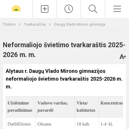
Paieška
Men
Titulinis
Tvarkaraščiai
Daugų Vlado Mirono gimnazija
Neformaliojo švietimo tvarkaraštis 2025-
2026 m. m.
Alytaus r. Daugų Vlado Mirono gimnazijos
neformaliojo švietimo tvarkaraštis 2025-2026 m.
m.
Užsiėmimo
Vadovo vardas,
Vieta/
Koncentras
pavadinimas
pavardė
kabinetas
Darbščiosios
Oksana
18 kab.
1-4 kl.