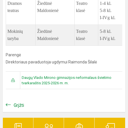
Dramos
Žiedūnė
Teatro
1-4 kl.
teatras
Maldonienė
klasė
5-8 kl.
I-IVg kl.
Mokinių
Žiedūnė
Teatro
5-8 kl.
taryba
Maldonienė
klasė
I-IVg kl.
Parengė
Direktoriaus pavaduotoja ugdymui Raimonda Šilalė
Daugų Vlado Mirono gimnazijos neformalaus švietimo
tvarkaraštis 2025-2026 m. m.
Grįžti