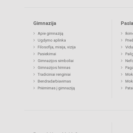
Gimnazija
Pasl
Apie gimnaziją
Ikim
Ugdymo aplinka
Prie
Filosofija, misija, vizija
Vidu
Pasiekimai
Pail
Gimnazijos simboliai
Nefo
Gimnazijos himnas
Paga
Tradiciniai renginiai
Moki
Bendradarbiavimas
Moki
Priėmimas į gimnaziją
Pat