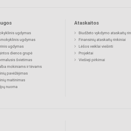
augos
Ataskaitos
okyklinis ugdymas
Biudžeto vykdymo ataskaitų rin
šmokyklinis ugdymas
Finansinių ataskaitų rinkiniai
rinis ugdymas
Lėšos veiklai viešinti
gintos dienos grupė
Projektai
rmalusis švietimas
Viešieji pirkimai
lba mokiniams ir tėvams
nių pavėžėjimas
nių maitinimas
alpų nuoma