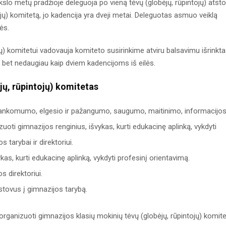
slo metų pradžioje deleguoja po vieną tėvų (globėjų, rūpintojų) atst
ojų) komitetą, jo kadencija yra dveji metai. Deleguotas asmuo veiklą
ės.
jų) komitetui vadovauja komiteto susirinkime atviru balsavimu išrinkt
 bet nedaugiau kaip dviem kadencijoms iš eilės.
jų, rūpintojų) komitetas
 lankomumo, elgesio ir pažangumo, saugumo, maitinimo, informacijo
oti gimnazijos renginius, išvykas, kurti edukacinę aplinką, vykdyti
 tarybai ir direktoriui.
as, kurti edukacinę aplinką, vykdyti profesinį orientavimą.
s direktoriui.
stovus į gimnazijos tarybą.
 organizuoti gimnazijos klasių mokinių tėvų (globėjų, rūpintojų) komit