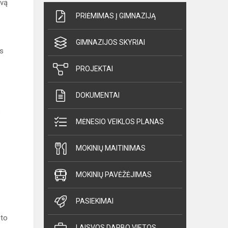
ovą
PRIĖMIMAS Į GIMNAZIJĄ
GIMNAZIJOS SKYRIAI
as
PROJEKTAI
DOKUMENTAI
s
MĖNESIO VEIKLOS PLANAS
MOKINIŲ MAITINIMAS
MOKINIŲ PAVĖŽĖJIMAS
PASIEKIMAI
eto
LAISVOS DARBO VIETOS