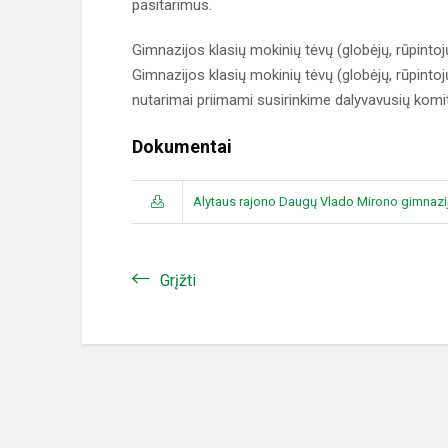
pasitarimus.
Gimnazijos klasių mokinių tėvų (globėjų, rūpinto
Gimnazijos klasių mokinių tėvų (globėjų, rūpintoj
nutarimai priimami susirinkime dalyvavusių komi
Dokumentai
Alytaus rajono Daugų Vlado Mirono gimnazi
Grįžti