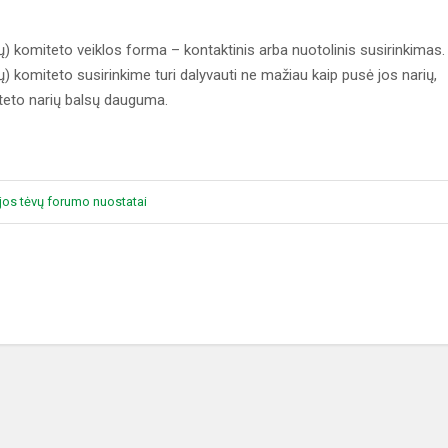
jų) komiteto veiklos forma – kontaktinis arba nuotolinis susirinkimas.
ų) komiteto susirinkime turi dalyvauti ne mažiau kaip pusė jos narių,
teto narių balsų dauguma.
jos tėvų forumo nuostatai