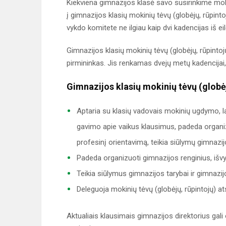
Kiekviena gimnazijos klasė savo susirinkime mok
į gimnazijos klasių mokinių tėvų (globėjų, rūpint
vykdo komitete ne ilgiau kaip dvi kadencijas iš eil
Gimnazijos klasių mokinių tėvų (globėjų, rūpinto
pirmininkas. Jis renkamas dvejų metų kadencijai,
Gimnazijos klasių mokinių tėvų (globė
Aptaria su klasių vadovais mokinių ugdymo,
gavimo apie vaikus klausimus, padeda organizu
profesinį orientavimą, teikia siūlymų gimnazijos
Padeda organizuoti gimnazijos renginius, išvyk
Teikia siūlymus gimnazijos tarybai ir gimnazijo
Deleguoja mokinių tėvų (globėjų, rūpintojų) at
Aktualiais klausimais gimnazijos direktorius gali