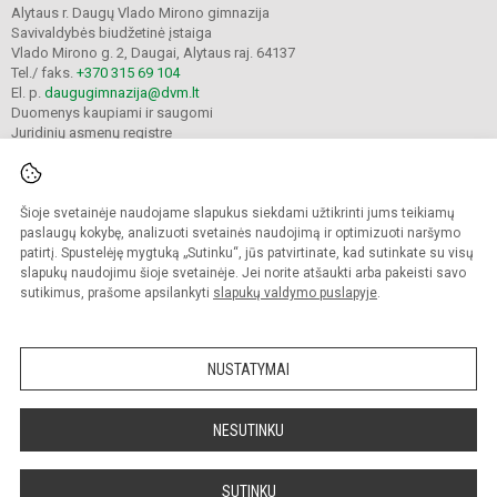
Alytaus r. Daugų Vlado Mirono gimnazija
Savivaldybės biudžetinė įstaiga
Vlado Mirono g. 2, Daugai, Alytaus raj. 64137
Tel./ faks.
+370 315 69 104
El. p.
daugugimnazija@dvm.lt
Duomenys kaupiami ir saugomi
Juridinių asmenų registre
Įmonės kodas 190244044
Šioje svetainėje naudojame slapukus siekdami užtikrinti jums teikiamų
© 2024. Alytaus r. Daugų Vlado Mirono gimnazija. Visos teisės saugomos.
paslaugų kokybę, analizuoti svetainės naudojimą ir optimizuoti naršymo
Kopijuoti turinį be raštiško įstaigos administracijos sutikimo griežtai draudžiama.
patirtį. Spustelėję mygtuką „Sutinku“, jūs patvirtinate, kad sutinkate su visų
slapukų naudojimu šioje svetainėje. Jei norite atšaukti arba pakeisti savo
Prieinamumo paraiška
Slapukų valdymas
sutikimus, prašome apsilankyti
slapukų valdymo puslapyje
.
Mes kuriame mokykloms
SVETAINESMOKYKLOMS.LT
NUSTATYMAI
NESUTINKU
SUTINKU