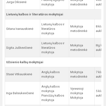
Jurga Diksienė
mokytoja
metodininkė
auklėto
Lietuvių kalbos ir literatūros mokytojai
Lietuvių kalbos ir
Mokytoja
8 klasė
Gitana Ivanauskienė
literatūros
metodininkė
auklėto
mokytoja
Lietuvių kalbos ir
Mokytoja
IIIg kla
Sigita Juškevičienė
literatūros
metodininkė
auklėto
mokytoja
Užsienio kalbų mokytojai
Anglų kalbos
Mokytoja
7 klasė
Stasė Vitkauskienė
mokytoja
metodininkė
auklėto
Anglų kalbos
Vyresnioji
mokytoja
5 klasė
Inga Balsiukevičienė
mokytoja
Prancūzų kalbos
auklėto
Mokytoja
mokytoja