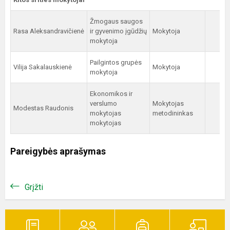
Žmogaus saugos
Rasa Aleksandravičienė
ir gyvenimo įgūdžių
Mokytoja
mokytoja
Pailgintos grupės
Vilija Sakalauskienė
Mokytoja
mokytoja
Ekonomikos ir
verslumo
Mokytojas
Modestas Raudonis
mokytojas
metodininkas
mokytojas
Pareigybės aprašymas
Grįžti