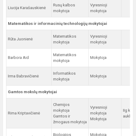
Rusų kalbos
Vyresnioji
Liucija Karašauskienė
mokytoja
mokytoja
Matematikos ir informacinių technologijų mokytojai
Matematikos
Vyresnioji
Rūta Juonienė
mokytoja
mokytoja
Matematikos
Barbora Aid
Mokytoja
mokytoja
Informatikos
Irma Babravičienė
Mokytoja
mokytoja
Gamtos mokslų mokytojai
Chemijos
Vyresnioji
mokytoja
IIg kla
Rima Kriptavičienė
mokytoja
Gamtos ir
auklėto
Mokytoja
žmogaus mokytoja
Biologijos
Mokytoja