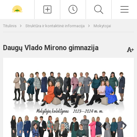
Paieška
Men
Titulinis
Struktūra ir kontaktinė informacija
Mokytojai
Daugų Vlado Mirono gimnazija