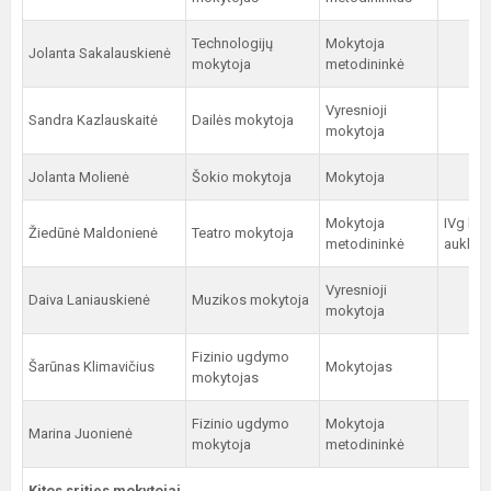
Technologijų
Mokytoja
Jolanta Sakalauskienė
mokytoja
metodininkė
Vyresnioji
Sandra Kazlauskaitė
Dailės mokytoja
mokytoja
Jolanta Molienė
Šokio mokytoja
Mokytoja
Mokytoja
IVg kla
Žiedūnė Maldonienė
Teatro mokytoja
metodininkė
auklėto
Vyresnioji
Daiva Laniauskienė
Muzikos mokytoja
mokytoja
Fizinio ugdymo
Šarūnas Klimavičius
Mokytojas
mokytojas
Fizinio ugdymo
Mokytoja
Marina Juonienė
mokytoja
metodininkė
Kitos srities mokytojai