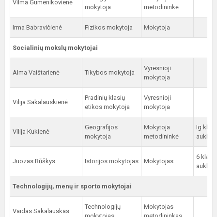
Vilma Gumenikovienė
mokytoja
metodininkė
Irma Babravičienė
Fizikos mokytoja
Mokytoja
Socialinių mokslų mokytojai
Vyresnioji
Alma Vaištarienė
Tikybos mokytoja
mokytoja
Pradinių klasių
Vyresnioji
Vilija Sakalauskienė
etikos mokytoja
mokytoja
Geografijos
Mokytoja
Ig klas
Vilija Kukienė
mokytoja
metodininkė
auklėto
6 klasė
Juozas Rūškys
Istorijos mokytojas
Mokytojas
auklėto
Technologijų, menų ir sporto mokytojai
Technologijų
Mokytojas
Vaidas Sakalauskas
mokytojas
metodininkas