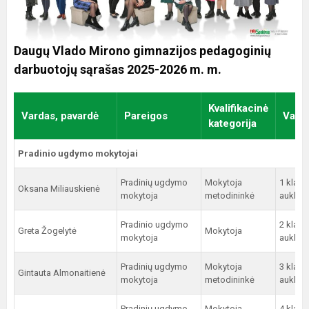
Daugų Vlado Mirono gimnazijos pedagoginių
darbuotojų sąrašas 2025-2026 m. m.
Kvalifikacinė
Vardas, pavardė
Pareigos
Vado
kategorija
Pradinio ugdymo mokytojai
Pradinių ugdymo
Mokytoja
1 klasė
Oksana Miliauskienė
mokytoja
metodininkė
auklėto
Pradinio ugdymo
2 klasė
Greta Žogelytė
Mokytoja
mokytoja
auklėto
Pradinių ugdymo
Mokytoja
3 klasė
Gintauta Almonaitienė
mokytoja
metodininkė
auklėto
Pradinių ugdymo
Mokytoja
4 klasė