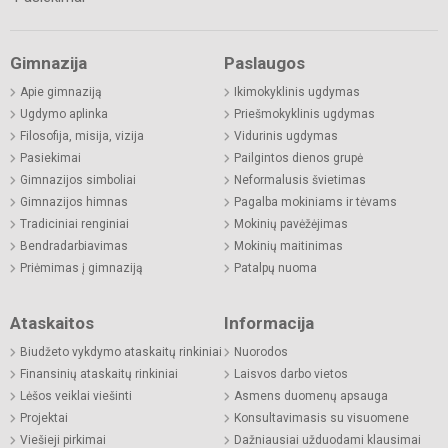
Gimnazija
Paslaugos
Apie gimnaziją
Ikimokyklinis ugdymas
Ugdymo aplinka
Priešmokyklinis ugdymas
Filosofija, misija, vizija
Vidurinis ugdymas
Pasiekimai
Pailgintos dienos grupė
Gimnazijos simboliai
Neformalusis švietimas
Gimnazijos himnas
Pagalba mokiniams ir tėvams
Tradiciniai renginiai
Mokinių pavėžėjimas
Bendradarbiavimas
Mokinių maitinimas
Priėmimas į gimnaziją
Patalpų nuoma
Ataskaitos
Informacija
Biudžeto vykdymo ataskaitų rinkiniai
Nuorodos
Finansinių ataskaitų rinkiniai
Laisvos darbo vietos
Lėšos veiklai viešinti
Asmens duomenų apsauga
Projektai
Konsultavimasis su visuomene
Viešieji pirkimai
Dažniausiai užduodami klausimai