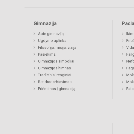
Gimnazija
Pasl
Apie gimnaziją
Ikim
Ugdymo aplinka
Prie
Filosofija, misija, vizija
Vidu
Pasiekimai
Pail
Gimnazijos simboliai
Nefo
Gimnazijos himnas
Paga
Tradiciniai renginiai
Moki
Bendradarbiavimas
Moki
Priėmimas į gimnaziją
Pat