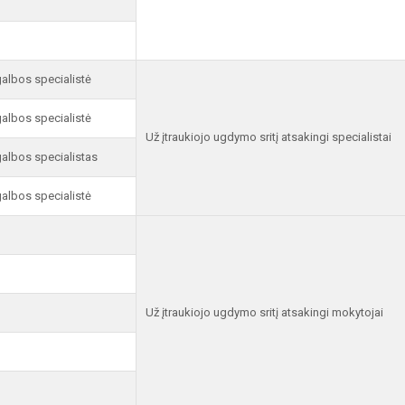
albos specialistė
albos specialistė
Už įtraukiojo ugdymo sritį atsakingi specialistai
albos specialistas
albos specialistė
Už įtraukiojo ugdymo sritį atsakingi mokytojai