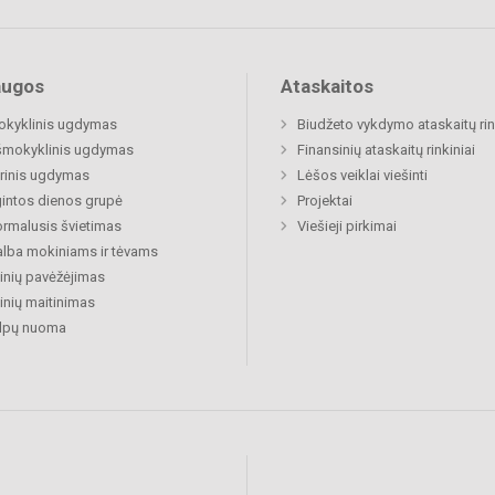
augos
Ataskaitos
okyklinis ugdymas
Biudžeto vykdymo ataskaitų rin
šmokyklinis ugdymas
Finansinių ataskaitų rinkiniai
rinis ugdymas
Lėšos veiklai viešinti
gintos dienos grupė
Projektai
rmalusis švietimas
Viešieji pirkimai
lba mokiniams ir tėvams
nių pavėžėjimas
nių maitinimas
alpų nuoma