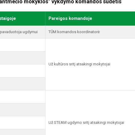
tantmečio mokyklos“ vykdymo komandos sudėtis
staigoje
Pareigos komandoje
s pavaduotoja ugdymui
TŪM komandos koordinatorė
Už kultūros sritį atsakingi mokytojai
Už STEAM ugdymo sritį atsakingi mokytojai