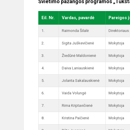
Švietimo pažangos programos „Tūks
Eil. Nr.
Vardas, pavardė
Pareigos į
1.
Raimonda Šilalė
Direktoriau
2.
Sigita Juškevičienė
Mokytoja
3.
Žiedūnė Maldonienė
Mokytoja
4.
Daiva Laniauskienė
Mokytoja
5.
Jolanta Sakalauskienė
Mokytoja
6.
Vaida Volungė
Mokytoja
7.
Rima Kriptavičienė
Mokytoja
8.
Kristina Paičienė
Mokytoja