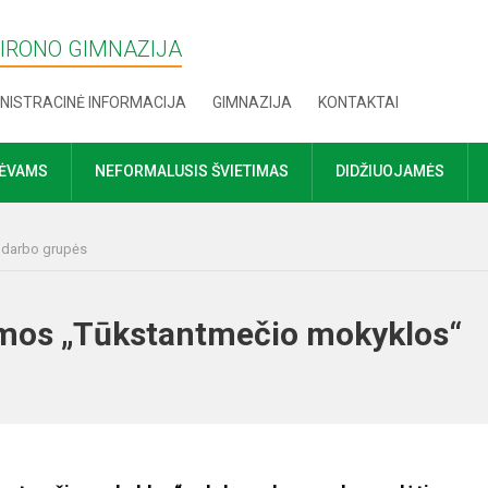
MIRONO GIMNAZIJA
NISTRACINĖ INFORMACIJA
GIMNAZIJA
KONTAKTAI
TĖVAMS
NEFORMALUSIS ŠVIETIMAS
DIDŽIUOJAMĖS
r darbo grupės
mos „Tūkstantmečio mokyklos“