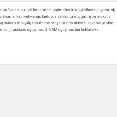
otrūkius ir sukurti integralias, optimalias ir kokybiškas ugdymo(-si)
 siekiame, kad kiekvienas Lietuvos vaikas turėtų galimybę mokytis
mą sudaro mokyklų tobulinimo sritys, kurios aktyviai sąveikauja viso
ugdymas, įtraukusis ugdymas, STEAM ugdymas bei tinklaveika.