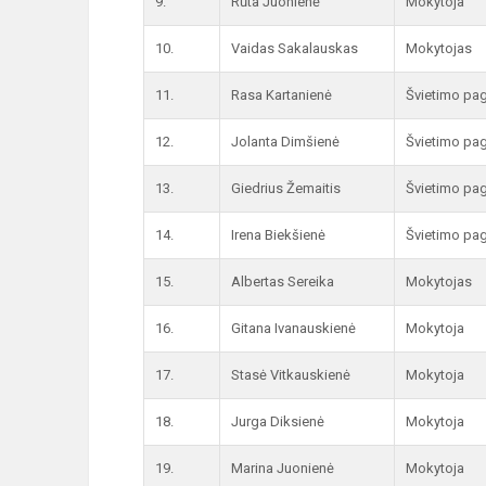
9.
Rūta Juonienė
Mokytoja
10.
Vaidas Sakalauskas
Mokytojas
11.
Rasa Kartanienė
Švietimo pag
12.
Jolanta Dimšienė
Švietimo pag
13.
Giedrius Žemaitis
Švietimo pag
14.
Irena Biekšienė
Švietimo pag
15.
Albertas Sereika
Mokytojas
16.
Gitana Ivanauskienė
Mokytoja
17.
Stasė Vitkauskienė
Mokytoja
18.
Jurga Diksienė
Mokytoja
19.
Marina Juonienė
Mokytoja