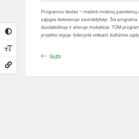
Programos tikslas – mažinti mokinių pasiekimų at
sąlygas kiekvienoje savivaldybėje. Šia programa
šiuolaikiškoje ir atviroje mokykloje. TŪM progra
projekto eigoje: lyderystė veikiant, kultūrinis 
Grįžti