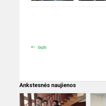
Grįžti
Ankstesnės naujienos
Daugų
Vlado