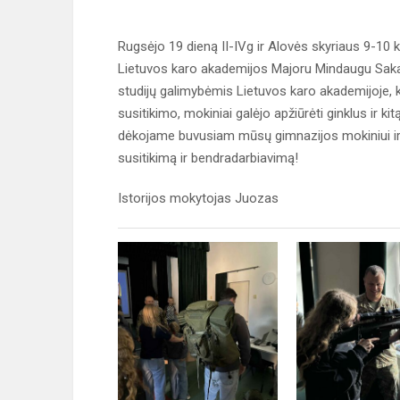
Rugsėjo 19 dieną II-IVg ir Alovės skyriaus 9-10
Lietuvos karo akademijos Majoru Mindaugu Sakala
studijų galimybėmis Lietuvos karo akademijoje, k
susitikimo, mokiniai galėjo apžiūrėti ginklus ir k
dėkojame buvusiam mūsų gimnazijos mokiniui ir
susitikimą ir bendradarbiavimą!
Istorijos mokytojas Juozas