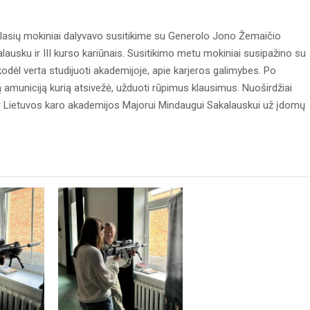
 klasių mokiniai dalyvavo susitikime su Generolo Jono Žemaičio
usku ir III kurso kariūnais. Susitikimo metu mokiniai susipažino su
odėl verta studijuoti akademijoje, apie karjeros galimybes. Po
itą amuniciją kurią atsivežė, užduoti rūpimus klausimus. Nuoširdžiai
 Lietuvos karo akademijos Majorui Mindaugui Sakalauskui už įdomų