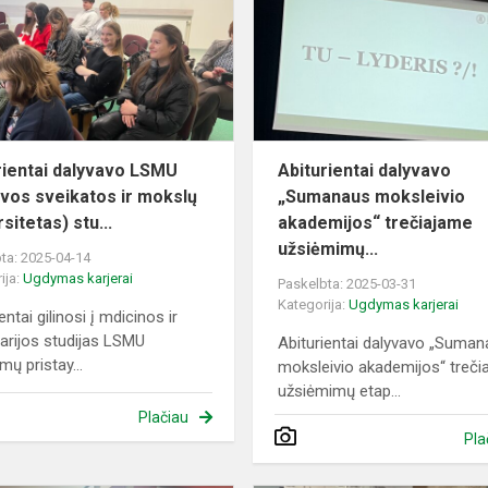
LSMU
(Lietuvos
sveikatos
ir
mokslų
un...
rientai dalyvavo LSMU
Abiturientai dalyvavo
uvos sveikatos ir mokslų
„Sumanaus moksleivio
sitetas) stu...
akademijos“ trečiajame
užsiėmimų...
ta: 2025-04-14
ija:
Ugdymas karjerai
Paskelbta: 2025-03-31
Kategorija:
Ugdymas karjerai
entai gilinosi į mdicinos ir
narijos studijas LSMU
Abiturientai dalyvavo „Suma
mų pristay...
moksleivio akademijos“ treči
užsiėmimų etap...
Plačiau
Pla