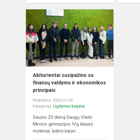
Abiturientai
susipažino
su
finansų
valdymu
ir
ekonomiko
pr...
Abiturientai susipažino su
finansų valdymu ir ekonomikos
principais
Paskelbta: 2025-01-29
Kategorija:
Ugdymas karjerai
Sausio 23 dieną Daugų Vlado
Mirono gimnazijos IVg klasės
mokiniai, lydimi karjer...