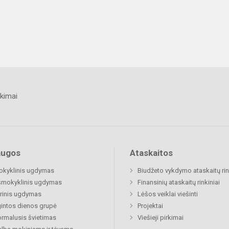
kimai
augos
Ataskaitos
okyklinis ugdymas
Biudžeto vykdymo ataskaitų rin
šmokyklinis ugdymas
Finansinių ataskaitų rinkiniai
rinis ugdymas
Lėšos veiklai viešinti
gintos dienos grupė
Projektai
rmalusis švietimas
Viešieji pirkimai