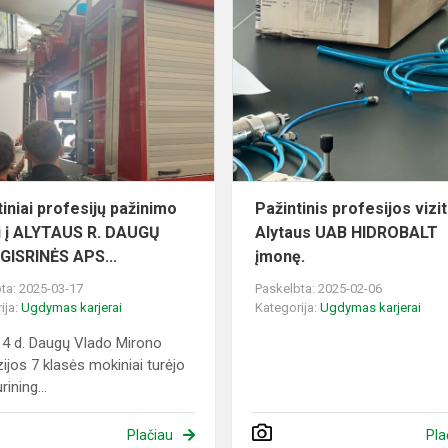
Pažintiniai
profesijų
pažinimo
vizitai
į
ALYTAUS
R.
DAUGŲ
P...
tiniai profesijų pažinimo
Pažintinis profesijos vizit
ai į ALYTAUS R. DAUGŲ
Alytaus UAB HIDROBALT
GISRINĖS APS...
įmonę.
ta: 2025-03-17
Paskelbta: 2025-02-06
ija:
Ugdymas karjerai
Kategorija:
Ugdymas karjerai
4 d. Daugų Vlado Mirono
ijos 7 klasės mokiniai turėjo
rining...
Plačiau
Pla