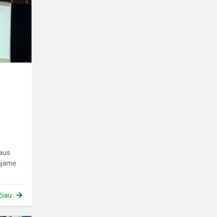
„Sumanaus
moksleivio
akademijos“
treč...
naus
ajame
čiau