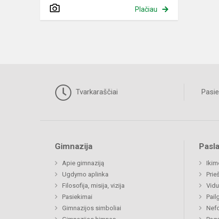
Plačiau
Tvarkaraščiai
Pasie
Gimnazija
Pasl
Apie gimnaziją
Ikim
Ugdymo aplinka
Prie
Filosofija, misija, vizija
Vidu
Pasiekimai
Pail
Gimnazijos simboliai
Nefo