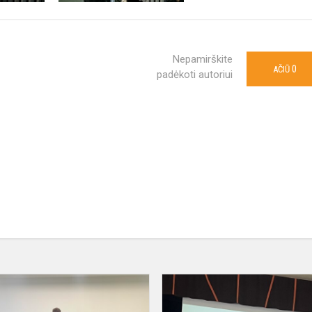
Nepamirškite
0
AČIŪ
padėkoti autoriui
Abiturientai
dalyvavo