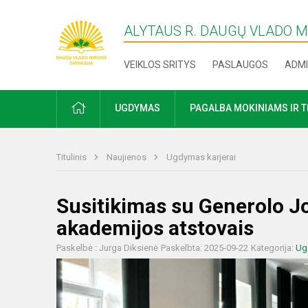
ALYTAUS R. DAUGŲ VLADO 
VEIKLOS SRITYS
PASLAUGOS
ADMI
PRADŽIA
UGDYMAS
PAGALBA MOKINIAMS IR 
Titulinis
Naujienos
Ugdymas karjerai
Susitikimas su Generolo J
akademijos atstovais
Paskelbė : Jurga Diksienė
Paskelbta: 2025-09-22
Kategorija:
Ug