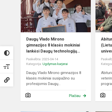
Mirono
gimnazijos
8
klasės
mokiniai
lankėsi
Dau...
Daugų Vlado Mirono
Abitu
gimnazijos 8 klasės mokiniai
(Liet
lankėsi Daugų technologijų...
univer
Paskelbta: 2025-04-14
Paskelb
Kategorija:
Ugdymas karjerai
Kategor
Daugų Vlado Mirono gimnazijos 8
Abituri
klasės mokiniai susipažino su
veteri
profesijomis Daugų...
progra
Plačiau