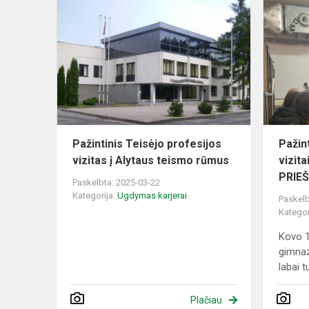
Pažintinis
Teisėjo
profesijos
vizitas
į
Alytaus
teismo
rūm...
Pažintinis Teisėjo profesijos
Pažin
vizitas į Alytaus teismo rūmus
vizit
PRIEŠ
Paskelbta: 2025-03-22
Kategorija:
Ugdymas karjerai
Paskelb
Kategor
Kovo 1
gimnaz
labai tu
Plačiau