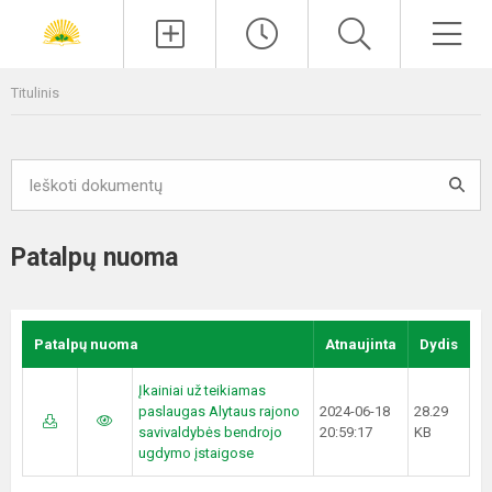
Paieška
Men
Titulinis
Patalpų nuoma
Patalpų nuoma
Atnaujinta
Dydis
Įkainiai už teikiamas
paslaugas Alytaus rajono
2024-06-18
28.29
savivaldybės bendrojo
20:59:17
KB
ugdymo įstaigose