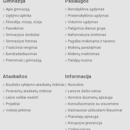
Gimnazija
Paslaugos
Apie gimnaziją
Ikimokyklinis ugdymas
Ugdymo aplinka
Priešmokyklinis ugdymas
Filosofija, misija, vizija
Vidurinis ugdymas
Pasiekimai
Pailgintos dienos grupė
Gimnazijos simboliai
Neformalusis švietimas
Gimnazijos himnas
Pagalba mokiniams ir tėvams
Tradiciniai renginiai
Mokinių pavėžėjimas
Bendradarbiavimas
Mokinių maitinimas
Priėmimas į gimnaziją
Patalpų nuoma
Ataskaitos
Informacija
Biudžeto vykdymo ataskaitų rinkiniai
Nuorodos
Finansinių ataskaitų rinkiniai
Laisvos darbo vietos
Lėšos veiklai viešinti
Asmens duomenų apsauga
Projektai
Konsultavimasis su visuomene
Viešieji pirkimai
Dažniausiai užduodami klausimai
Pranešėjų apsauga
Korupcijos prevencija
Civilinė sauga