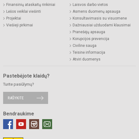
Finansinių ataskaitų rinkiniai
Laisvos darbo vietos
Lėšos veiklai viešinti
Asmens duomenų apsauga
Projektai
Konsultavimasis su visuomene
Viešieji pirkimai
Dažniausiai užduodami klausimai
Pranešėjų apsauga
Korupcijos prevencija
Civilinė sauga
Teisinė informacija
Atviri duomenys
Pastebėjote klaidų?
Turite pasiūlymų?
RAŠYKITE
Bendraukime