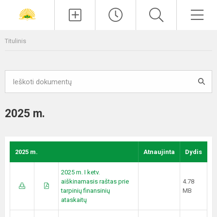
Paieška
Men
Titulinis
2025 m.
2025 m.
Atnaujinta
Dydis
2025 m. I ketv.
aiškinamasis raštas prie
4.78
tarpinių finansinių
MB
ataskaitų