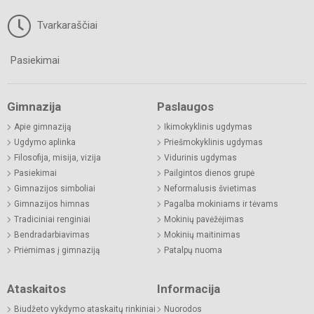
Tvarkaraščiai
Pasiekimai
Gimnazija
Paslaugos
Apie gimnaziją
Ikimokyklinis ugdymas
Ugdymo aplinka
Priešmokyklinis ugdymas
Filosofija, misija, vizija
Vidurinis ugdymas
Pasiekimai
Pailgintos dienos grupė
Gimnazijos simboliai
Neformalusis švietimas
Gimnazijos himnas
Pagalba mokiniams ir tėvams
Tradiciniai renginiai
Mokinių pavėžėjimas
Bendradarbiavimas
Mokinių maitinimas
Priėmimas į gimnaziją
Patalpų nuoma
Ataskaitos
Informacija
Biudžeto vykdymo ataskaitų rinkiniai
Nuorodos