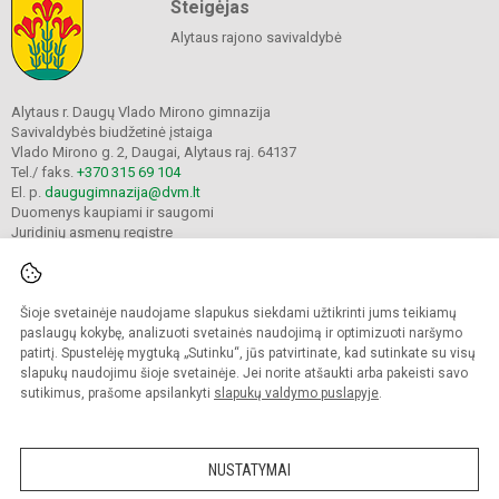
Steigėjas
Alytaus rajono savivaldybė
Alytaus r. Daugų Vlado Mirono gimnazija
Savivaldybės biudžetinė įstaiga
Vlado Mirono g. 2, Daugai, Alytaus raj. 64137
Tel./ faks.
+370 315 69 104
El. p.
daugugimnazija@dvm.lt
Duomenys kaupiami ir saugomi
Juridinių asmenų registre
Įmonės kodas 190244044
Šioje svetainėje naudojame slapukus siekdami užtikrinti jums teikiamų
© 2024. Alytaus r. Daugų Vlado Mirono gimnazija. Visos teisės saugomos.
paslaugų kokybę, analizuoti svetainės naudojimą ir optimizuoti naršymo
Kopijuoti turinį be raštiško įstaigos administracijos sutikimo griežtai draudžiama.
patirtį. Spustelėję mygtuką „Sutinku“, jūs patvirtinate, kad sutinkate su visų
slapukų naudojimu šioje svetainėje. Jei norite atšaukti arba pakeisti savo
Prieinamumo paraiška
Slapukų valdymas
sutikimus, prašome apsilankyti
slapukų valdymo puslapyje
.
Mes kuriame mokykloms
SVETAINESMOKYKLOMS.LT
NUSTATYMAI