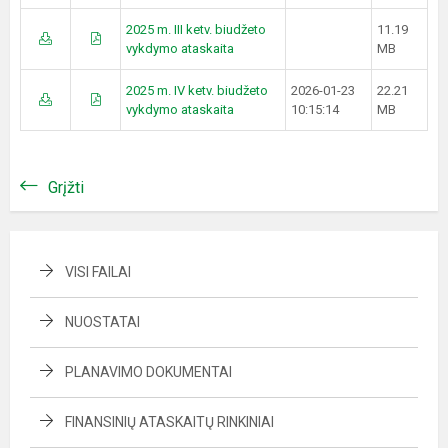
2025 m. III ketv. biudžeto
11.19
vykdymo ataskaita
MB
2025 m. IV ketv. biudžeto
2026-01-23
22.21
vykdymo ataskaita
10:15:14
MB
Grįžti
VISI FAILAI
NUOSTATAI
PLANAVIMO DOKUMENTAI
FINANSINIŲ ATASKAITŲ RINKINIAI