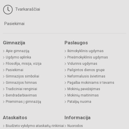
Tvarkaraščiai
Pasiekimai
Gimnazija
Paslaugos
Apie gimnaziją
Ikimokyklinis ugdymas
Ugdymo aplinka
Priešmokyklinis ugdymas
Filosofija, misija, vizija
Vidurinis ugdymas
Pasiekimai
Pailgintos dienos grupė
Gimnazijos simboliai
Neformalusis švietimas
Gimnazijos himnas
Pagalba mokiniams ir tėvams
Tradiciniai renginiai
Mokinių pavėžėjimas
Bendradarbiavimas
Mokinių maitinimas
Priėmimas į gimnaziją
Patalpų nuoma
Ataskaitos
Informacija
Biudžeto vykdymo ataskaitų rinkiniai
Nuorodos