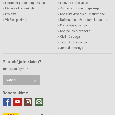
Finansinių ataskaitų rinkiniai
Laisvos darbo vietos
Lėšos veiklai viešinti
Asmens duomenų apsauga
Projektai
Konsultavimasis su visuomene
Viešieji pirkimai
Dažniausiai užduodami klausimai
Pranešėjų apsauga
Korupcijos prevencija
Civilinė sauga
Teisinė informacija
Atviri duomenys
Pastebėjote klaidų?
Turite pasiūlymų?
RAŠYKITE
Bendraukime