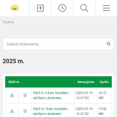
Paieška
Men
Titulinis
2025 m.
2025 m.
Atnaujinta
Dydis
2025 m. II ketv. biudžeto
2025-07-15
16.72
vykdymo ataskaita
12:07:30
MB
2025 m. I ketv. biudžeto
2025-07-15
15.92
vykdymo ataskaita
12:07:30
MB