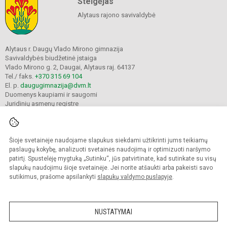
Steigėjas
Alytaus rajono savivaldybė
Alytaus r. Daugų Vlado Mirono gimnazija
Savivaldybės biudžetinė įstaiga
Vlado Mirono g. 2, Daugai, Alytaus raj. 64137
Tel./ faks.
+370 315 69 104
El. p.
daugugimnazija@dvm.lt
Duomenys kaupiami ir saugomi
Juridinių asmenų registre
Įmonės kodas 190244044
Šioje svetainėje naudojame slapukus siekdami užtikrinti jums teikiamų
© 2024. Alytaus r. Daugų Vlado Mirono gimnazija. Visos teisės saugomos.
paslaugų kokybę, analizuoti svetainės naudojimą ir optimizuoti naršymo
Kopijuoti turinį be raštiško įstaigos administracijos sutikimo griežtai draudžiama.
patirtį. Spustelėję mygtuką „Sutinku“, jūs patvirtinate, kad sutinkate su visų
slapukų naudojimu šioje svetainėje. Jei norite atšaukti arba pakeisti savo
Prieinamumo paraiška
Slapukų valdymas
sutikimus, prašome apsilankyti
slapukų valdymo puslapyje
.
Mes kuriame mokykloms
SVETAINESMOKYKLOMS.LT
NUSTATYMAI