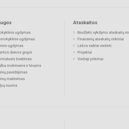
augos
Ataskaitos
okyklinis ugdymas
Biudžeto vykdymo ataskaitų rin
šmokyklinis ugdymas
Finansinių ataskaitų rinkiniai
rinis ugdymas
Lėšos veiklai viešinti
gintos dienos grupė
Projektai
rmalusis švietimas
Viešieji pirkimai
lba mokiniams ir tėvams
nių pavėžėjimas
nių maitinimas
alpų nuoma