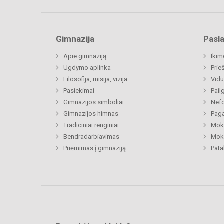
Gimnazija
Pasl
Apie gimnaziją
Ikim
Ugdymo aplinka
Prie
Filosofija, misija, vizija
Vidu
Pasiekimai
Pail
Gimnazijos simboliai
Nefo
Gimnazijos himnas
Paga
Tradiciniai renginiai
Moki
Bendradarbiavimas
Moki
Priėmimas į gimnaziją
Pat