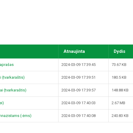
Atnaujinta
Dydis
 aprašas
2024-03-09 17:39:45
73.67 KB
(tvarkaraštis)
2024-03-09 17:39:51
180.5 KB
ai (tvarkaraštis)
2024-03-09 17:39:57
148.88 KB
ei)
2024-03-09 17:40:03
2.67 MB
imnazistams (-ėms)
2024-03-09 17:40:08
240.83 KB